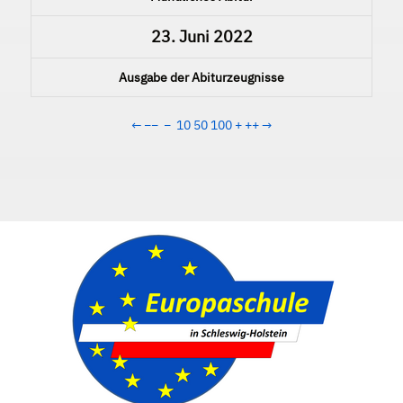
23. Juni 2022
Ausgabe der Abiturzeugnisse
←
−−
−
10
50
100
+
++
→