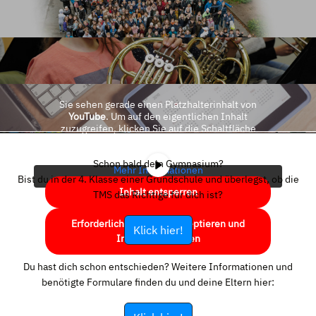
Sie sehen gerade einen Platzhalterinhalt von
YouTube
. Um auf den eigentlichen Inhalt
zuzugreifen, klicken Sie auf die Schaltfläche
unten. Bitte beachten Sie, dass dabei Daten an
Drittanbieter weitergegeben werden.
Schon bald dein Gymnasium?
Mehr Informationen
Bist du in der 4. Klasse einer Grundschule und überlegst, ob die
Inhalt entsperren
TMS das Richtige für dich ist?
Erforderlichen Service akzeptieren und
Klick hier!
Inhalte entsperren
Du hast dich schon entschieden? Weitere Informationen und
benötigte Formulare finden du und deine Eltern hier: