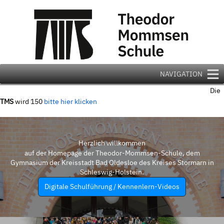
Zum
Inhalt
springen
NAVIGATION
Die
TMS
wird 150
bitte hier klicken
Herzlich willkommen
auf der Homepage der Theodor-Mommsen-Schule, dem
Gymnasium der Kreisstadt Bad Oldesloe des Kreises Stormarn in
Schleswig-Holstein.
Digitale Schulführung / Kennenlern-Videos