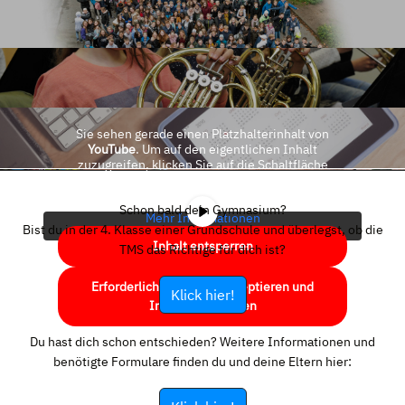
Sie sehen gerade einen Platzhalterinhalt von
YouTube
. Um auf den eigentlichen Inhalt
zuzugreifen, klicken Sie auf die Schaltfläche
unten. Bitte beachten Sie, dass dabei Daten an
Drittanbieter weitergegeben werden.
Schon bald dein Gymnasium?
Mehr Informationen
Bist du in der 4. Klasse einer Grundschule und überlegst, ob die
Inhalt entsperren
TMS das Richtige für dich ist?
Erforderlichen Service akzeptieren und
Klick hier!
Inhalte entsperren
Du hast dich schon entschieden? Weitere Informationen und
benötigte Formulare finden du und deine Eltern hier: