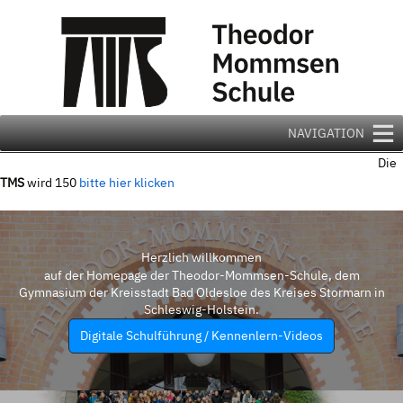
Zum
Inhalt
springen
NAVIGATION
Die
TMS
wird 150
bitte hier klicken
Herzlich willkommen
auf der Homepage der Theodor-Mommsen-Schule, dem
Gymnasium der Kreisstadt Bad Oldesloe des Kreises Stormarn in
Schleswig-Holstein.
Digitale Schulführung / Kennenlern-Videos