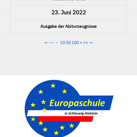
23. Juni 2022
Ausgabe der Abiturzeugnisse
←
−−
−
10
50
100
+
++
→