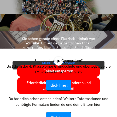
Sie sehen gerade einen Platzhalterinhalt von
YouTube
. Um auf den eigentlichen Inhalt
zuzugreifen, klicken Sie auf die Schaltfläche
unten. Bitte beachten Sie, dass dabei Daten an
Drittanbieter weitergegeben werden.
Schon bald dein Gymnasium?
Mehr Informationen
Bist du in der 4. Klasse einer Grundschule und überlegst, ob die
Inhalt entsperren
TMS das Richtige für dich ist?
Erforderlichen Service akzeptieren und
Klick hier!
Inhalte entsperren
Du hast dich schon entschieden? Weitere Informationen und
benötigte Formulare finden du und deine Eltern hier: