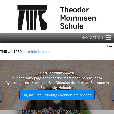
Zum
Inhalt
springen
NAVIGATION
Die
TMS
wird 150
bitte hier klicken
Herzlich willkommen
auf der Homepage der Theodor-Mommsen-Schule, dem
Gymnasium der Kreisstadt Bad Oldesloe des Kreises Stormarn in
Schleswig-Holstein.
Digitale Schulführung / Kennenlern-Videos