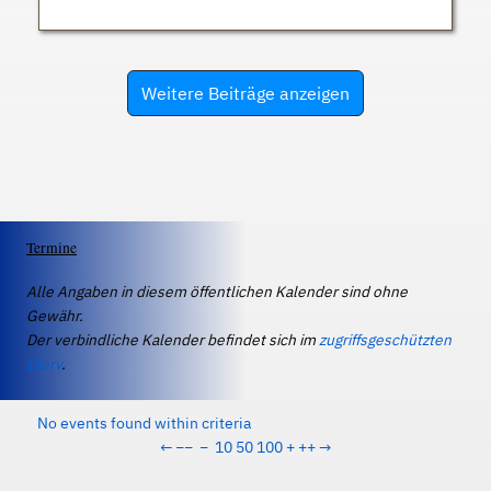
Weitere Beiträge anzeigen
Termine
Alle Angaben in diesem öffentlichen Kalender sind ohne
Gewähr.
Der verbindliche Kalender befindet sich im
zugriffsgeschützten
IServ
.
No events found within criteria
←
−−
−
10
50
100
+
++
→