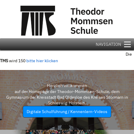
Zum
Inhalt
springen
NAVIGATION
Die
TMS
wird 150
bitte hier klicken
Herzlich willkommen
auf der Homepage der Theodor-Mommsen-Schule, dem
Gymnasium der Kreisstadt Bad Oldesloe des Kreises Stormarn in
Schleswig-Holstein.
Digitale Schulführung / Kennenlern-Videos