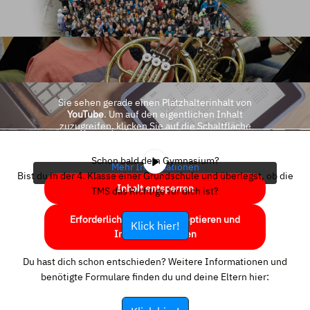
Sie sehen gerade einen Platzhalterinhalt von
YouTube
. Um auf den eigentlichen Inhalt
zuzugreifen, klicken Sie auf die Schaltfläche
unten. Bitte beachten Sie, dass dabei Daten an
Drittanbieter weitergegeben werden.
Schon bald dein Gymnasium?
Mehr Informationen
Bist du in der 4. Klasse einer Grundschule und überlegst, ob die
Inhalt entsperren
TMS das Richtige für dich ist?
Erforderlichen Service akzeptieren und
Klick hier!
Inhalte entsperren
Du hast dich schon entschieden? Weitere Informationen und
benötigte Formulare finden du und deine Eltern hier: