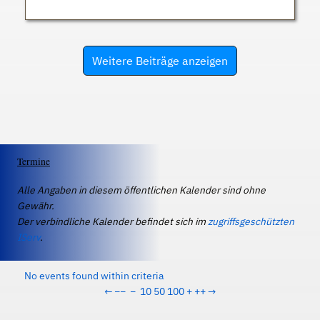
Weitere Beiträge anzeigen
Termine
Alle Angaben in diesem öffentlichen Kalender sind ohne
Gewähr.
Der verbindliche Kalender befindet sich im
zugriffsgeschützten
IServ
.
No events found within criteria
←
−−
−
10
50
100
+
++
→