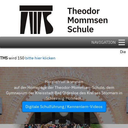
Zum
Inhalt
springen
NAVIGATION
Die
TMS
wird 150
bitte hier klicken
Herzlich willkommen
auf der Homepage der Theodor-Mommsen-Schule, dem
Gymnasium der Kreisstadt Bad Oldesloe des Kreises Stormarn in
Schleswig-Holstein.
Digitale Schulführung / Kennenlern-Videos