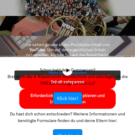
Sie sehen gerade einen Platzhalterinhalt von
YouTube
. Um auf den eigentlichen Inhalt
zuzugreifen, klicken Sie auf die Schaltfläche
unten. Bitte beachten Sie, dass dabei Daten an
Drittanbieter weitergegeben werden.
Schon bald dein Gymnasium?
Mehr Informationen
Bist du in der 4. Klasse einer Grundschule und überlegst, ob die
Inhalt entsperren
TMS das Richtige für dich ist?
Erforderlichen Service akzeptieren und
Klick hier!
Inhalte entsperren
Du hast dich schon entschieden? Weitere Informationen und
benötigte Formulare finden du und deine Eltern hier: