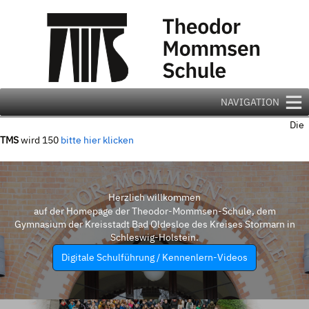
Zum
Inhalt
springen
NAVIGATION
Die
TMS
wird 150
bitte hier klicken
Herzlich willkommen
auf der Homepage der Theodor-Mommsen-Schule, dem
Gymnasium der Kreisstadt Bad Oldesloe des Kreises Stormarn in
Schleswig-Holstein.
Digitale Schulführung / Kennenlern-Videos