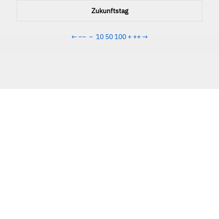
Zukunftstag
←
−−
−
10
50
100
+
++
→