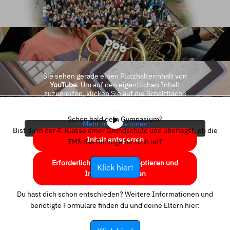
Sie sehen gerade einen Platzhalterinhalt von
YouTube
. Um auf den eigentlichen Inhalt
zuzugreifen, klicken Sie auf die Schaltfläche
unten. Bitte beachten Sie, dass dabei Daten an
Drittanbieter weitergegeben werden.
Schon bald dein Gymnasium?
Mehr Informationen
Bist du in der 4. Klasse einer Grundschule und überlegst, ob die
Inhalt entsperren
TMS das Richtige für dich ist?
Erforderlichen Service akzeptieren und
Klick hier!
Inhalte entsperren
Du hast dich schon entschieden? Weitere Informationen und
benötigte Formulare finden du und deine Eltern hier: