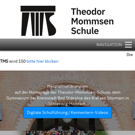
Zum
Inhalt
springen
NAVIGATION
Die
TMS
wird 150
bitte hier klicken
Herzlich willkommen
auf der Homepage der Theodor-Mommsen-Schule, dem
Gymnasium der Kreisstadt Bad Oldesloe des Kreises Stormarn in
Schleswig-Holstein.
Digitale Schulführung / Kennenlern-Videos