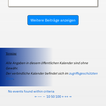
Weitere Beiträge anzeigen
Termine
Alle Angaben in diesem öffentlichen Kalender sind ohne
Gewähr.
Der verbindliche Kalender befindet sich im
zugriffsgeschützten
IServ
.
No events found within criteria
←
−−
−
10
50
100
+
++
→