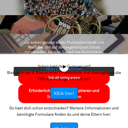
Sie sehen gerade einen Platzhalterinhalt von
YouTube
. Um auf den eigentlichen Inhalt
zuzugreifen, klicken Sie auf die Schaltfläche
unten. Bitte beachten Sie, dass dabei Daten an
Drittanbieter weitergegeben werden.
Schon bald dein Gymnasium?
Mehr Informationen
Bist du in der 4. Klasse einer Grundschule und überlegst, ob die
Inhalt entsperren
TMS das Richtige für dich ist?
Erforderlichen Service akzeptieren und
Klick hier!
Inhalte entsperren
Du hast dich schon entschieden? Weitere Informationen und
benötigte Formulare finden du und deine Eltern hier: