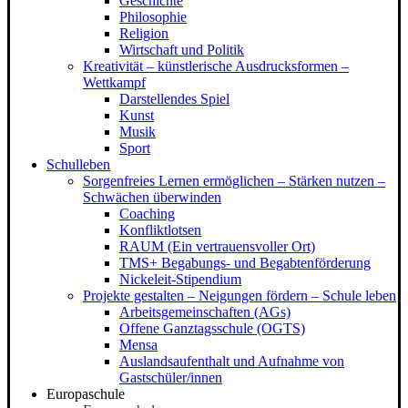
Geschichte
Philosophie
Religion
Wirtschaft und Politik
Kreativität – künstlerische Ausdrucksformen –
Wettkampf
Darstellendes Spiel
Kunst
Musik
Sport
Schulleben
Sorgenfreies Lernen ermöglichen – Stärken nutzen –
Schwächen überwinden
Coaching
Konfliktlotsen
RAUM (Ein vertrauensvoller Ort)
TMS+ Begabungs- und Begabtenförderung
Nickeleit-Stipendium
Projekte gestalten – Neigungen fördern – Schule leben
Arbeitsgemeinschaften (AGs)
Offene Ganztagsschule (OGTS)
Mensa
Auslandsaufenthalt und Aufnahme von
Gastschüler/innen
Europaschule