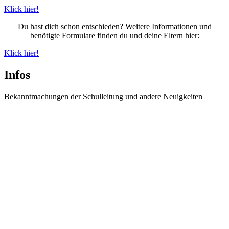
Klick hier!
Du hast dich schon entschieden? Weitere Informationen und
benötigte Formulare finden du und deine Eltern hier:
Klick hier!
Infos
Bekanntmachungen der Schulleitung und andere Neuigkeiten
Information zur Einschulungsfeier der neuen 5.
Klassen
Informationen zur Einschulungsfeier der neuen 5. Klassen Wegen eines
Brandes...
weiter lesen
Spanienaustausch 2026
Unser Spanien-Austausch in San Sebastián Unser Spanienaustausch mit