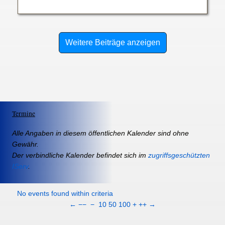
Weitere Beiträge anzeigen
Termine
Alle Angaben in diesem öffentlichen Kalender sind ohne
Gewähr.
Der verbindliche Kalender befindet sich im
zugriffsgeschützten
IServ
.
No events found within criteria
←
−−
−
10
50
100
+
++
→