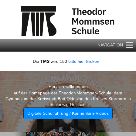
Zum
Inhalt
springen
NAVIGATION
Die
TMS
wird 150
bitte hier klicken
Herzlich willkommen
auf der Homepage der Theodor-Mommsen-Schule, dem
Gymnasium der Kreisstadt Bad Oldesloe des Kreises Stormarn in
Schleswig-Holstein.
Digitale Schulführung / Kennenlern-Videos