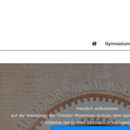
Zum
Inhalt
springen
Gymnasium 
Di
Herzlich willkommen
auf der Homepage der Theodor-Mommsen-Schule, dem Gym
Oldesloe des Kreises Stormarn in Schleswi