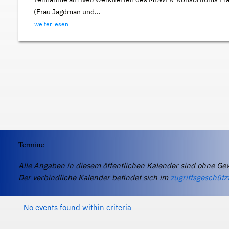
(Frau Jagdman und...
weiter lesen
Termine
Alle Angaben in diesem öffentlichen Kalender sind ohne Ge
Der verbindliche Kalender befindet sich im
zugriffsgeschütz
No events found within criteria