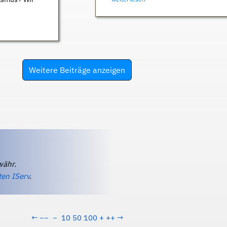
Weitere Beiträge anzeigen
währ.
ten IServ
.
←
−−
−
10
50
100
+
++
→