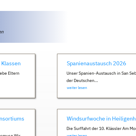
ten
. Klassen
Spanienaustausch 2026
ebe Eltern
Unser Spanien-Austausch in San Seb
der Deutschen...
weiter lesen
nsortiums
Windsurfwoche in Heiligen
Die Surffahrt der 10. Klässler Am Mo
asmus+ Wir
weiter lesen