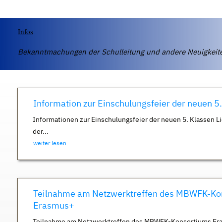
Infos
Bekanntmachungen der Schulleitung und andere Neuigkei
Information zur Einschulungsfeier der neuen 5
Informationen zur Einschulungsfeier der neuen 5. Klassen Li
der...
weiter lesen
Teilnahme am Netzwerktreffen des MBWFK-Ko
Erasmus+
Teilnahme am Netzwerktreffen des MBWFK-Konsortiums Er