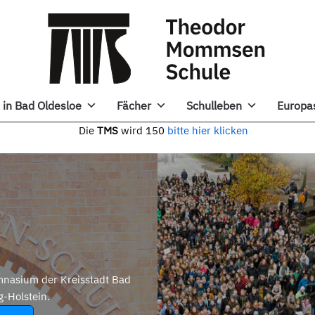
in Bad Oldesloe
Fächer
Schulleben
Europa
e
TMS
wird 150
bitte hier klicken
nasium der Kreisstadt Bad
g-Holstein.