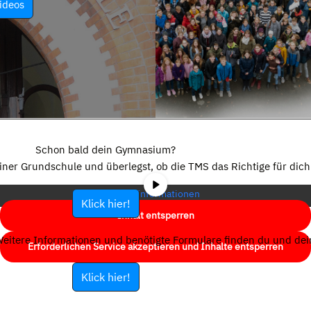
ideos
Sie sehen gerade einen Platzhalterinhalt von
YouTube
. Um auf den
eigentlichen Inhalt zuzugreifen, klicken Sie auf die Schaltfläche unten.
Schon bald dein Gymnasium?
Bitte beachten Sie, dass dabei Daten an Drittanbieter weitergegeben
einer Grundschule und überlegst, ob die TMS das Richtige für dich 
werden.
Mehr Informationen
Klick hier!
Inhalt entsperren
eitere Informationen und benötigte Formulare finden du und dein
Erforderlichen Service akzeptieren und Inhalte entsperren
Klick hier!