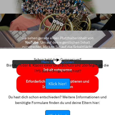
Sie sehen gerade einen Platzhalterinhalt von
YouTube
. Um auf den eigentlichen Inhalt
zuzugreifen, klicken Sie auf die Schaltfläche
unten. Bitte beachten Sie, dass dabei Daten an
Drittanbieter weitergegeben werden.
Schon bald dein Gymnasium?
Mehr Informationen
Bist du in der 4. Klasse einer Grundschule und überlegst, ob die
Inhalt entsperren
TMS das Richtige für dich ist?
Erforderlichen Service akzeptieren und
Klick hier!
Inhalte entsperren
Du hast dich schon entschieden? Weitere Informationen und
benötigte Formulare finden du und deine Eltern hier: