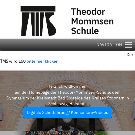
Zum
Inhalt
springen
NAVIGATION
Die
TMS
wird 150
bitte hier klicken
Herzlich willkommen
auf der Homepage der Theodor-Mommsen-Schule, dem
Gymnasium der Kreisstadt Bad Oldesloe des Kreises Stormarn in
Schleswig-Holstein.
Digitale Schulführung / Kennenlern-Videos