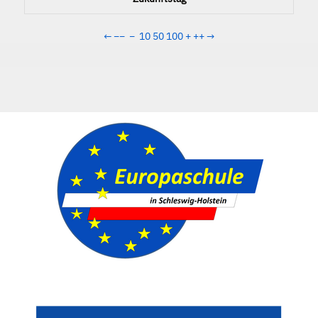
←
−−
−
10
50
100
+
++
→