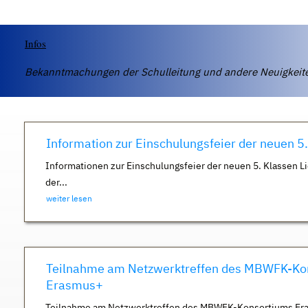
Infos
Bekanntmachungen der Schulleitung und andere Neuigkei
Information zur Einschulungsfeier der neuen 5
Informationen zur Einschulungsfeier der neuen 5. Klassen Li
der...
weiter lesen
Teilnahme am Netzwerktreffen des MBWFK-Ko
Erasmus+
Teilnahme am Netzwerktreffen des MBWFK-Konsortiums Er