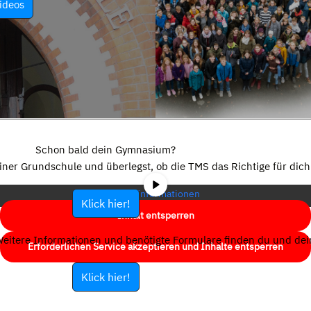
ideos
Sie sehen gerade einen Platzhalterinhalt von
YouTube
. Um auf den
eigentlichen Inhalt zuzugreifen, klicken Sie auf die Schaltfläche unten.
Schon bald dein Gymnasium?
Bitte beachten Sie, dass dabei Daten an Drittanbieter weitergegeben
einer Grundschule und überlegst, ob die TMS das Richtige für dich 
werden.
Mehr Informationen
Klick hier!
Inhalt entsperren
eitere Informationen und benötigte Formulare finden du und dein
Erforderlichen Service akzeptieren und Inhalte entsperren
Klick hier!