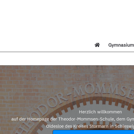
Zum
Inhalt
springen
Gymnasium 
Di
Herzlich willkommen
auf der Homepage der Theodor-Mommsen-Schule, dem Gym
Oldesloe des Kreises Stormarn in Schleswi