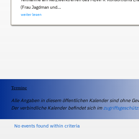
(Frau Jagdman und...
weiter lesen
Termine
Alle Angaben in diesem öffentlichen Kalender sind ohne Ge
Der verbindliche Kalender befindet sich im
zugriffsgeschütz
No events found within criteria