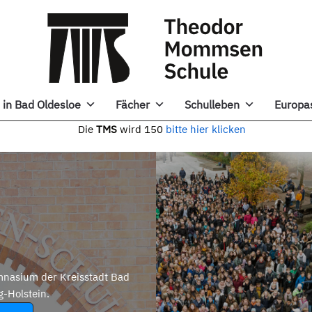
in Bad Oldesloe
Fächer
Schulleben
Europa
e
TMS
wird 150
bitte hier klicken
nasium der Kreisstadt Bad
g-Holstein.