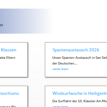
ten
. Klassen
Spanienaustausch 2026
ebe Eltern
Unser Spanien-Austausch in San Seb
der Deutschen...
weiter lesen
nsortiums
Windsurfwoche in Heiligen
Die Surffahrt der 10. Klässler Am Mo
asmus+ Wir
weiter lesen