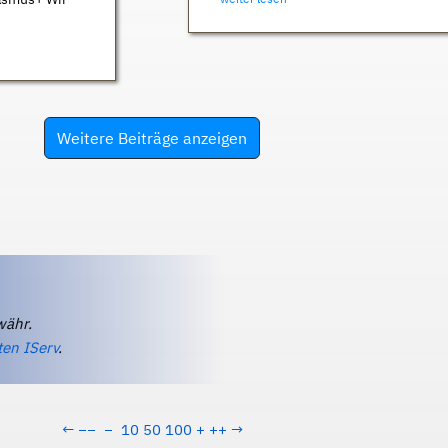
Weitere Beiträge anzeigen
währ.
ten IServ
.
←
−−
−
10
50
100
+
++
→