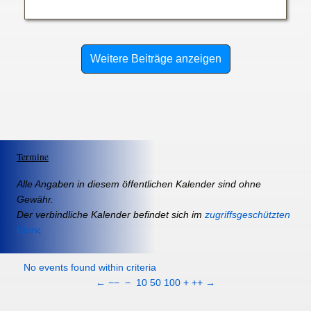
Weitere Beiträge anzeigen
Termine
Alle Angaben in diesem öffentlichen Kalender sind ohne
Gewähr.
Der verbindliche Kalender befindet sich im
zugriffsgeschützten
IServ
.
No events found within criteria
←
−−
−
10
50
100
+
++
→