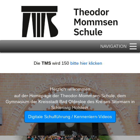
Zum
Inhalt
springen
NAVIGATION
Die
TMS
wird 150
bitte hier klicken
Herzlich willkommen
auf der Homepage der Theodor-Mommsen-Schule, dem
Gymnasium der Kreisstadt Bad Oldesloe des Kreises Stormarn in
Schleswig-Holstein.
Digitale Schulführung / Kennenlern-Videos