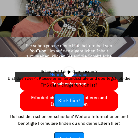
Sie sehen gerade einen Platzhalterinhalt von
YouTube
. Um auf den eigentlichen Inhalt
zuzugreifen, klicken Sie auf die Schaltfläche
unten. Bitte beachten Sie, dass dabei Daten an
Drittanbieter weitergegeben werden.
Schon bald dein Gymnasium?
Mehr Informationen
Bist du in der 4. Klasse einer Grundschule und überlegst, ob die
Inhalt entsperren
TMS das Richtige für dich ist?
Erforderlichen Service akzeptieren und
Klick hier!
Inhalte entsperren
Du hast dich schon entschieden? Weitere Informationen und
benötigte Formulare finden du und deine Eltern hier: