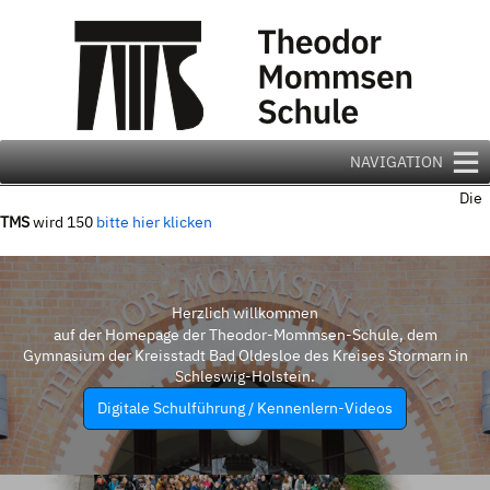
Zum
Inhalt
springen
NAVIGATION
Die
TMS
wird 150
bitte hier klicken
Herzlich willkommen
auf der Homepage der Theodor-Mommsen-Schule, dem
Gymnasium der Kreisstadt Bad Oldesloe des Kreises Stormarn in
Schleswig-Holstein.
Digitale Schulführung / Kennenlern-Videos