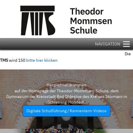
Zum
Inhalt
springen
NAVIGATION
Die
TMS
wird 150
bitte hier klicken
Herzlich willkommen
auf der Homepage der Theodor-Mommsen-Schule, dem
Gymnasium der Kreisstadt Bad Oldesloe des Kreises Stormarn in
Schleswig-Holstein.
Digitale Schulführung / Kennenlern-Videos