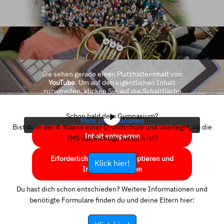
Sie sehen gerade einen Platzhalterinhalt von
YouTube
. Um auf den eigentlichen Inhalt
zuzugreifen, klicken Sie auf die Schaltfläche
unten. Bitte beachten Sie, dass dabei Daten an
Drittanbieter weitergegeben werden.
Schon bald dein Gymnasium?
Mehr Informationen
Bist du in der 4. Klasse einer Grundschule und überlegst, ob die
Inhalt entsperren
TMS das Richtige für dich ist?
Erforderlichen Service akzeptieren und
Klick hier!
Inhalte entsperren
Du hast dich schon entschieden? Weitere Informationen und
benötigte Formulare finden du und deine Eltern hier: