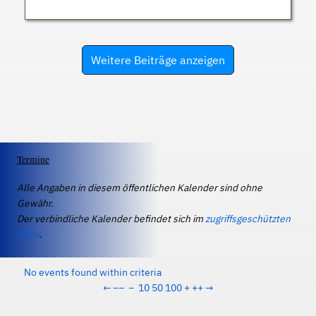
Weitere Beiträge anzeigen
Termine
Alle Angaben in diesem öffentlichen Kalender sind ohne
Gewähr.
Der verbindliche Kalender befindet sich im
zugriffsgeschützten
IServ
.
No events found within criteria
←
−−
−
10
50
100
+
++
→