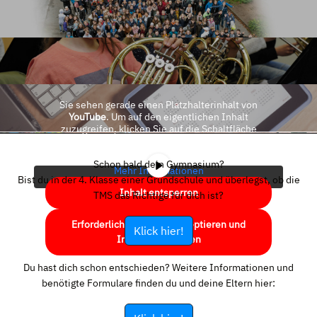
Sie sehen gerade einen Platzhalterinhalt von
YouTube
. Um auf den eigentlichen Inhalt
zuzugreifen, klicken Sie auf die Schaltfläche
unten. Bitte beachten Sie, dass dabei Daten an
Drittanbieter weitergegeben werden.
Schon bald dein Gymnasium?
Mehr Informationen
Bist du in der 4. Klasse einer Grundschule und überlegst, ob die
Inhalt entsperren
TMS das Richtige für dich ist?
Erforderlichen Service akzeptieren und
Klick hier!
Inhalte entsperren
Du hast dich schon entschieden? Weitere Informationen und
benötigte Formulare finden du und deine Eltern hier: