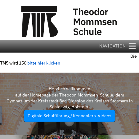
Zum
Inhalt
springen
NAVIGATION
Die
TMS
wird 150
bitte hier klicken
Herzlich willkommen
auf der Homepage der Theodor-Mommsen-Schule, dem
Gymnasium der Kreisstadt Bad Oldesloe des Kreises Stormarn in
Schleswig-Holstein.
Digitale Schulführung / Kennenlern-Videos