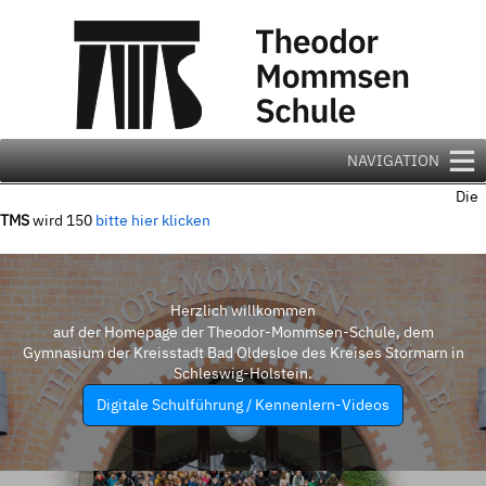
Zum
Inhalt
springen
NAVIGATION
Die
TMS
wird 150
bitte hier klicken
Herzlich willkommen
auf der Homepage der Theodor-Mommsen-Schule, dem
Gymnasium der Kreisstadt Bad Oldesloe des Kreises Stormarn in
Schleswig-Holstein.
Digitale Schulführung / Kennenlern-Videos