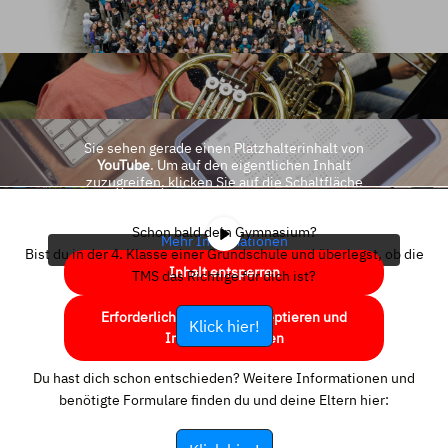
Sie sehen gerade einen Platzhalterinhalt von
YouTube
. Um auf den eigentlichen Inhalt
zuzugreifen, klicken Sie auf die Schaltfläche
unten. Bitte beachten Sie, dass dabei Daten an
Drittanbieter weitergegeben werden.
Schon bald dein Gymnasium?
Mehr Informationen
Bist du in der 4. Klasse einer Grundschule und überlegst, ob die
Inhalt entsperren
TMS das Richtige für dich ist?
Erforderlichen Service akzeptieren und
Klick hier!
Inhalte entsperren
Du hast dich schon entschieden? Weitere Informationen und
benötigte Formulare finden du und deine Eltern hier: