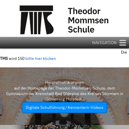
Zum
Inhalt
springen
NAVIGATION
Die
TMS
wird 150
bitte hier klicken
Herzlich willkommen
auf der Homepage der Theodor-Mommsen-Schule, dem
Gymnasium der Kreisstadt Bad Oldesloe des Kreises Stormarn in
Schleswig-Holstein.
Digitale Schulführung / Kennenlern-Videos