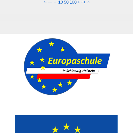
←
−−
−
10
50
100
+
++
→