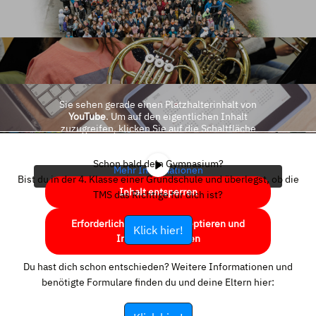
Sie sehen gerade einen Platzhalterinhalt von
YouTube
. Um auf den eigentlichen Inhalt
zuzugreifen, klicken Sie auf die Schaltfläche
unten. Bitte beachten Sie, dass dabei Daten an
Drittanbieter weitergegeben werden.
Schon bald dein Gymnasium?
Mehr Informationen
Bist du in der 4. Klasse einer Grundschule und überlegst, ob die
Inhalt entsperren
TMS das Richtige für dich ist?
Erforderlichen Service akzeptieren und
Klick hier!
Inhalte entsperren
Du hast dich schon entschieden? Weitere Informationen und
benötigte Formulare finden du und deine Eltern hier: