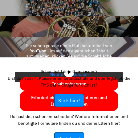
Sie sehen gerade einen Platzhalterinhalt von
YouTube
. Um auf den eigentlichen Inhalt
zuzugreifen, klicken Sie auf die Schaltfläche
unten. Bitte beachten Sie, dass dabei Daten an
Drittanbieter weitergegeben werden.
Schon bald dein Gymnasium?
Mehr Informationen
Bist du in der 4. Klasse einer Grundschule und überlegst, ob die
Inhalt entsperren
TMS das Richtige für dich ist?
Erforderlichen Service akzeptieren und
Klick hier!
Inhalte entsperren
Du hast dich schon entschieden? Weitere Informationen und
benötigte Formulare finden du und deine Eltern hier: