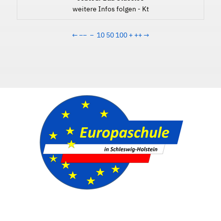
weitere Infos folgen - Kt
←
−−
−
10
50
100
+
++
→