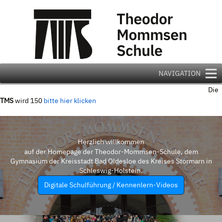
Zum
Inhalt
springen
NAVIGATION
Die
TMS
wird 150
bitte hier klicken
Herzlich willkommen
auf der Homepage der Theodor-Mommsen-Schule, dem
Gymnasium der Kreisstadt Bad Oldesloe des Kreises Stormarn in
Schleswig-Holstein.
Digitale Schulführung / Kennenlern-Videos