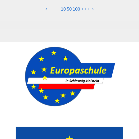
←
−−
−
10
50
100
+
++
→