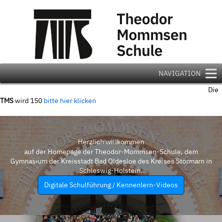
Zum
Inhalt
springen
NAVIGATION
Die
TMS
wird 150
bitte hier klicken
Herzlich willkommen
auf der Homepage der Theodor-Mommsen-Schule, dem
Gymnasium der Kreisstadt Bad Oldesloe des Kreises Stormarn in
Schleswig-Holstein.
Digitale Schulführung / Kennenlern-Videos