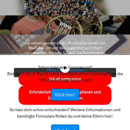
Sie sehen gerade einen Platzhalterinhalt von
YouTube
. Um auf den eigentlichen Inhalt
zuzugreifen, klicken Sie auf die Schaltfläche
unten. Bitte beachten Sie, dass dabei Daten an
Drittanbieter weitergegeben werden.
Schon bald dein Gymnasium?
Mehr Informationen
Bist du in der 4. Klasse einer Grundschule und überlegst, ob die
Inhalt entsperren
TMS das Richtige für dich ist?
Erforderlichen Service akzeptieren und
Klick hier!
Inhalte entsperren
Du hast dich schon entschieden? Weitere Informationen und
benötigte Formulare finden du und deine Eltern hier: