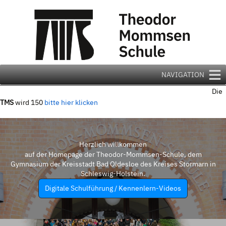
Zum
Inhalt
springen
NAVIGATION
Die
TMS
wird 150
bitte hier klicken
Herzlich willkommen
auf der Homepage der Theodor-Mommsen-Schule, dem
Gymnasium der Kreisstadt Bad Oldesloe des Kreises Stormarn in
Schleswig-Holstein.
Digitale Schulführung / Kennenlern-Videos