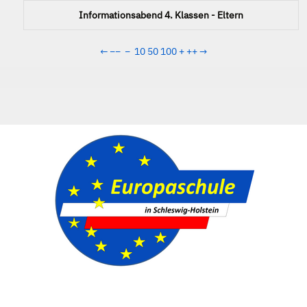
Informationsabend 4. Klassen - Eltern
←
−−
−
10
50
100
+
++
→