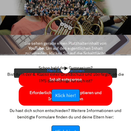
Sie sehen gerade einen Platzhalterinhalt von
YouTube
. Um auf den eigentlichen Inhalt
zuzugreifen, klicken Sie auf die Schaltfläche
unten. Bitte beachten Sie, dass dabei Daten an
Drittanbieter weitergegeben werden.
Schon bald dein Gymnasium?
Mehr Informationen
Bist du in der 4. Klasse einer Grundschule und überlegst, ob die
Inhalt entsperren
TMS das Richtige für dich ist?
Erforderlichen Service akzeptieren und
Klick hier!
Inhalte entsperren
Du hast dich schon entschieden? Weitere Informationen und
benötigte Formulare finden du und deine Eltern hier: