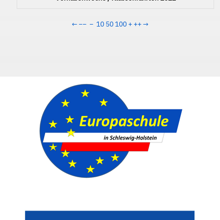
←
−−
−
10
50
100
+
++
→