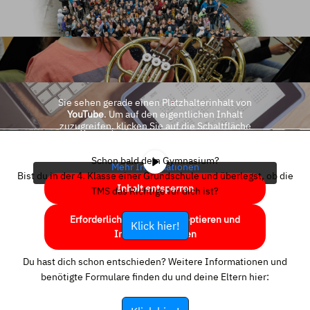
Sie sehen gerade einen Platzhalterinhalt von
YouTube
. Um auf den eigentlichen Inhalt
zuzugreifen, klicken Sie auf die Schaltfläche
unten. Bitte beachten Sie, dass dabei Daten an
Drittanbieter weitergegeben werden.
Schon bald dein Gymnasium?
Mehr Informationen
Bist du in der 4. Klasse einer Grundschule und überlegst, ob die
Inhalt entsperren
TMS das Richtige für dich ist?
Erforderlichen Service akzeptieren und
Klick hier!
Inhalte entsperren
Du hast dich schon entschieden? Weitere Informationen und
benötigte Formulare finden du und deine Eltern hier: