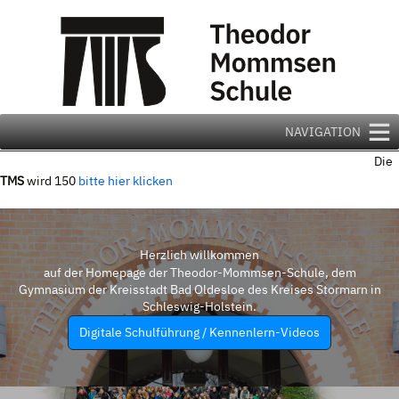
Zum
Inhalt
springen
NAVIGATION
Die
TMS
wird 150
bitte hier klicken
Herzlich willkommen
auf der Homepage der Theodor-Mommsen-Schule, dem
Gymnasium der Kreisstadt Bad Oldesloe des Kreises Stormarn in
Schleswig-Holstein.
Digitale Schulführung / Kennenlern-Videos