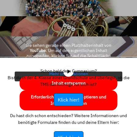
Sie sehen gerade einen Platzhalterinhalt von
YouTube
. Um auf den eigentlichen Inhalt
zuzugreifen, klicken Sie auf die Schaltfläche
unten. Bitte beachten Sie, dass dabei Daten an
Drittanbieter weitergegeben werden.
Schon bald dein Gymnasium?
Mehr Informationen
Bist du in der 4. Klasse einer Grundschule und überlegst, ob die
Inhalt entsperren
TMS das Richtige für dich ist?
Erforderlichen Service akzeptieren und
Klick hier!
Inhalte entsperren
Du hast dich schon entschieden? Weitere Informationen und
benötigte Formulare finden du und deine Eltern hier: