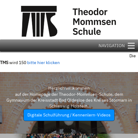
Zum
Inhalt
springen
NAVIGATION
Die
TMS
wird 150
bitte hier klicken
Herzlich willkommen
auf der Homepage der Theodor-Mommsen-Schule, dem
Gymnasium der Kreisstadt Bad Oldesloe des Kreises Stormarn in
Schleswig-Holstein.
Digitale Schulführung / Kennenlern-Videos