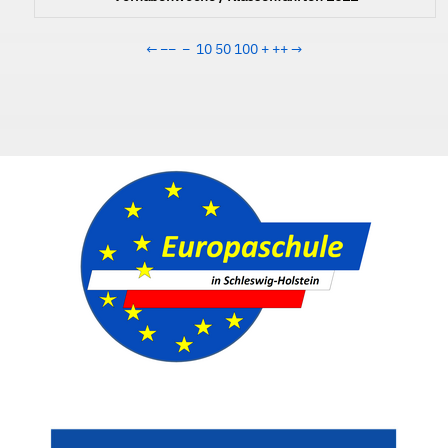
←
−−
−
10
50
100
+
++
→