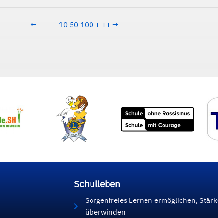
←
−−
−
10
50
100
+
++
→
Schulleben
Sorgenfreies Lernen ermöglichen, Stär
überwinden