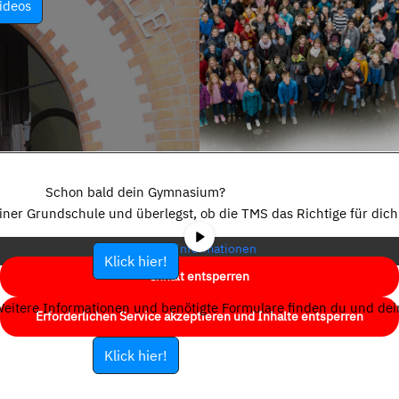
ideos
Sie sehen gerade einen Platzhalterinhalt von
YouTube
. Um auf den
eigentlichen Inhalt zuzugreifen, klicken Sie auf die Schaltfläche unten.
Schon bald dein Gymnasium?
Bitte beachten Sie, dass dabei Daten an Drittanbieter weitergegeben
einer Grundschule und überlegst, ob die TMS das Richtige für dich 
werden.
Mehr Informationen
Klick hier!
Inhalt entsperren
eitere Informationen und benötigte Formulare finden du und dein
Erforderlichen Service akzeptieren und Inhalte entsperren
Klick hier!