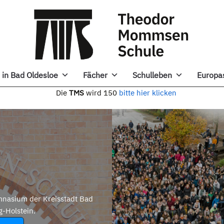
in Bad Oldesloe
Fächer
Schulleben
Europa
e
TMS
wird 150
bitte hier klicken
nasium der Kreisstadt Bad
g-Holstein.