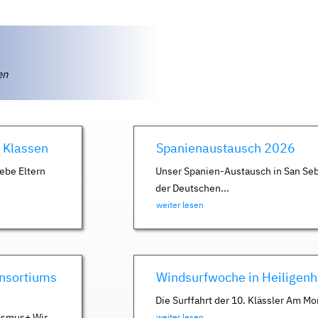
ten
. Klassen
Spanienaustausch 2026
ebe Eltern
Unser Spanien-Austausch in San Seb
der Deutschen...
weiter lesen
nsortiums
Windsurfwoche in Heiligen
Die Surffahrt der 10. Klässler Am Mo
asmus+ Wir
weiter lesen