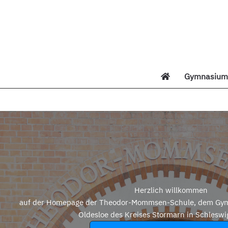
Zum
Inhalt
springen
Gymnasium 
Di
Herzlich willkommen
auf der Homepage der Theodor-Mommsen-Schule, dem Gym
Oldesloe des Kreises Stormarn in Schleswi