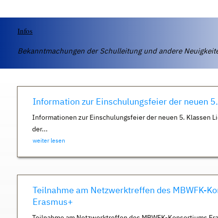
Infos
Bekanntmachungen der Schulleitung und andere Neuigkei
Information zur Einschulungsfeier der neuen 5
Informationen zur Einschulungsfeier der neuen 5. Klassen Li
der...
weiter lesen
Teilnahme am Netzwerktreffen des MBWFK-Ko
Erasmus+
Teilnahme am Netzwerktreffen des MBWFK-Konsortiums Er