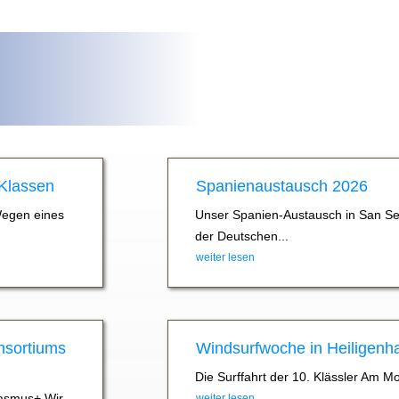
 Klassen
Spanienaustausch 2026
Wegen eines
Unser Spanien-Austausch in San Se
der Deutschen...
weiter lesen
nsortiums
Windsurfwoche in Heiligenh
Die Surffahrt der 10. Klässler Am M
asmus+ Wir
weiter lesen