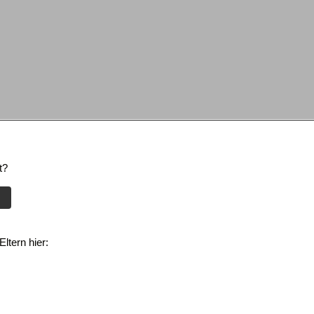
t?
ltern hier: