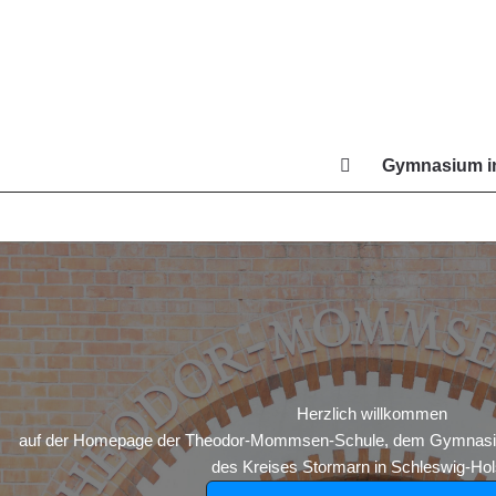
Zum
Inhalt
springen
Gymnasium in
Di
Herzlich willkommen
auf der Homepage der Theodor-Mommsen-Schule, dem Gymnasium
des Kreises Stormarn in Schleswig-Hols