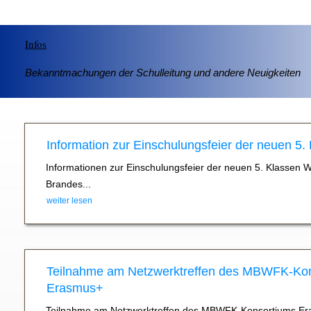
Infos
Bekanntmachungen der Schulleitung und andere Neuigkeiten
Information zur Einschulungsfeier der neuen 5.
Informationen zur Einschulungsfeier der neuen 5. Klassen 
Brandes...
weiter lesen
Teilnahme am Netzwerktreffen des MBWFK-Ko
Erasmus+
Teilnahme am Netzwerktreffen des MBWFK-Konsortiums Er