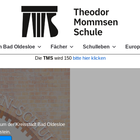
 Bad Oldesloe
Fächer
Schulleben
Europ
e
TMS
wird 150
bitte hier klicken
 der Kreisstadt Bad Oldesloe
tein.