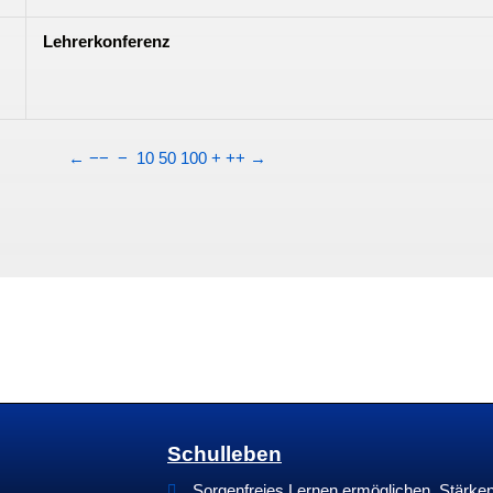
Lehrerkonferenz
←
−−
−
10
50
100
+
++
→
Schulleben
Sorgenfreies Lernen ermöglichen, Stärk