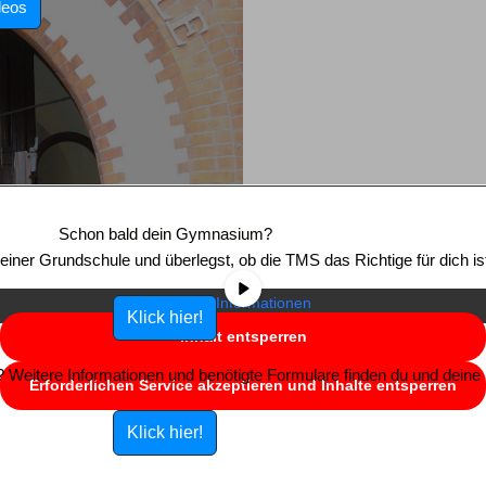
deos
Sie sehen gerade einen Platzhalterinhalt von
YouTube
. Um auf den
eigentlichen Inhalt zuzugreifen, klicken Sie auf die Schaltfläche unten.
Schon bald dein Gymnasium?
Bitte beachten Sie, dass dabei Daten an Drittanbieter weitergegeben
e einer Grundschule und überlegst, ob die TMS das Richtige für dich is
werden.
Mehr Informationen
Klick hier!
Inhalt entsperren
Weitere Informationen und benötigte Formulare finden du und deine E
Erforderlichen Service akzeptieren und Inhalte entsperren
Klick hier!