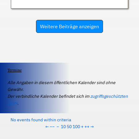
Weitere Beiträge anzeigen
Termine
Alle Angaben in diesem öffentlichen Kalender sind ohne
Gewähr.
Der verbindliche Kalender befindet sich im
zugriffsgeschützten
IServ
.
No events found within criteria
←
−−
−
10
50
100
+
++
→