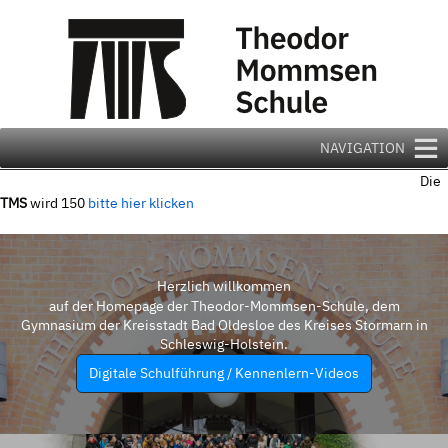
Zum
Inhalt
springen
NAVIGATION
Die
TMS
wird 150
bitte hier klicken
Herzlich willkommen
auf der Homepage der Theodor-Mommsen-Schule, dem
Gymnasium der Kreisstadt Bad Oldesloe des Kreises Stormarn in
Schleswig-Holstein.
Digitale Schulführung / Kennenlern-Videos