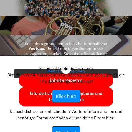
Sie sehen gerade einen Platzhalterinhalt von
YouTube
. Um auf den eigentlichen Inhalt
zuzugreifen, klicken Sie auf die Schaltfläche
unten. Bitte beachten Sie, dass dabei Daten an
Drittanbieter weitergegeben werden.
Schon bald dein Gymnasium?
Mehr Informationen
Bist du in der 4. Klasse einer Grundschule und überlegst, ob die
Inhalt entsperren
TMS das Richtige für dich ist?
Erforderlichen Service akzeptieren und
Klick hier!
Inhalte entsperren
Du hast dich schon entschieden? Weitere Informationen und
benötigte Formulare finden du und deine Eltern hier: