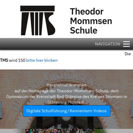
Zum
Inhalt
springen
NAVIGATION
Die
TMS
wird 150
bitte hier klicken
Herzlich willkommen
auf der Homepage der Theodor-Mommsen-Schule, dem
Gymnasium der Kreisstadt Bad Oldesloe des Kreises Stormarn in
Schleswig-Holstein.
Digitale Schulführung / Kennenlern-Videos