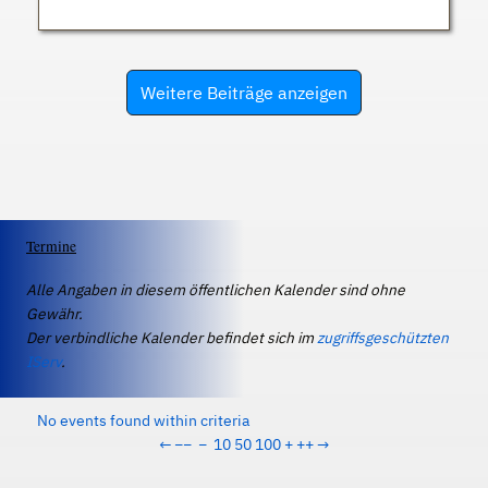
Weitere Beiträge anzeigen
Termine
Alle Angaben in diesem öffentlichen Kalender sind ohne
Gewähr.
Der verbindliche Kalender befindet sich im
zugriffsgeschützten
IServ
.
No events found within criteria
←
−−
−
10
50
100
+
++
→