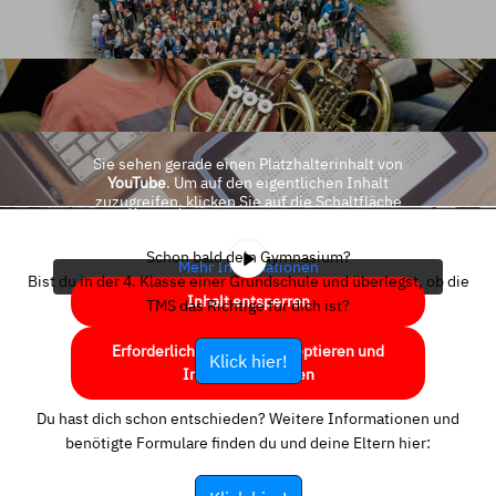
Sie sehen gerade einen Platzhalterinhalt von
YouTube
. Um auf den eigentlichen Inhalt
zuzugreifen, klicken Sie auf die Schaltfläche
unten. Bitte beachten Sie, dass dabei Daten an
Drittanbieter weitergegeben werden.
Schon bald dein Gymnasium?
Mehr Informationen
Bist du in der 4. Klasse einer Grundschule und überlegst, ob die
Inhalt entsperren
TMS das Richtige für dich ist?
Erforderlichen Service akzeptieren und
Klick hier!
Inhalte entsperren
Du hast dich schon entschieden? Weitere Informationen und
benötigte Formulare finden du und deine Eltern hier: