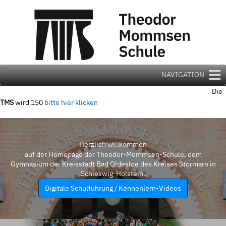
Zum
Inhalt
springen
NAVIGATION
Die
TMS
wird 150
bitte hier klicken
Herzlich willkommen
auf der Homepage der Theodor-Mommsen-Schule, dem
Gymnasium der Kreisstadt Bad Oldesloe des Kreises Stormarn in
Schleswig-Holstein.
Digitale Schulführung / Kennenlern-Videos