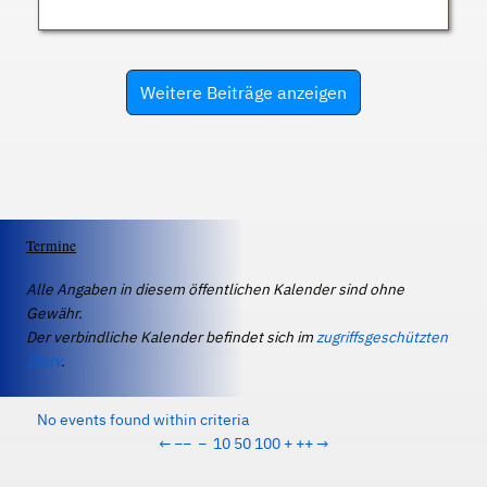
Weitere Beiträge anzeigen
Termine
Alle Angaben in diesem öffentlichen Kalender sind ohne
Gewähr.
Der verbindliche Kalender befindet sich im
zugriffsgeschützten
IServ
.
No events found within criteria
←
−−
−
10
50
100
+
++
→