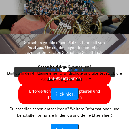
Sie sehen gerade einen Platzhalterinhalt von
YouTube
. Um auf den eigentlichen Inhalt
zuzugreifen, klicken Sie auf die Schaltfläche
unten. Bitte beachten Sie, dass dabei Daten an
Drittanbieter weitergegeben werden.
Schon bald dein Gymnasium?
Mehr Informationen
Bist du in der 4. Klasse einer Grundschule und überlegst, ob die
Inhalt entsperren
TMS das Richtige für dich ist?
Erforderlichen Service akzeptieren und
Klick hier!
Inhalte entsperren
Du hast dich schon entschieden? Weitere Informationen und
benötigte Formulare finden du und deine Eltern hier: