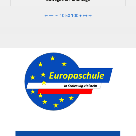
←
−−
−
10
50
100
+
++
→