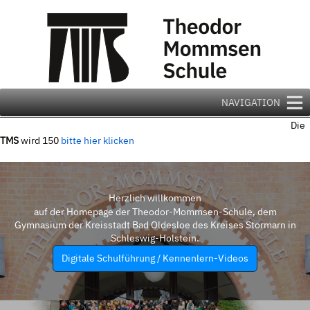
Zum
Inhalt
springen
NAVIGATION
Die
TMS
wird 150
bitte hier klicken
Herzlich willkommen
auf der Homepage der Theodor-Mommsen-Schule, dem
Gymnasium der Kreisstadt Bad Oldesloe des Kreises Stormarn in
Schleswig-Holstein.
Digitale Schulführung / Kennenlern-Videos