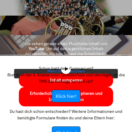
Sie sehen gerade einen Platzhalterinhalt von
YouTube
. Um auf den eigentlichen Inhalt
zuzugreifen, klicken Sie auf die Schaltfläche
unten. Bitte beachten Sie, dass dabei Daten an
Drittanbieter weitergegeben werden.
Schon bald dein Gymnasium?
Mehr Informationen
Bist du in der 4. Klasse einer Grundschule und überlegst, ob die
Inhalt entsperren
TMS das Richtige für dich ist?
Erforderlichen Service akzeptieren und
Klick hier!
Inhalte entsperren
Du hast dich schon entschieden? Weitere Informationen und
benötigte Formulare finden du und deine Eltern hier: