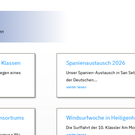
ten
. Klassen
Spanienaustausch 2026
Wegen eines
Unser Spanien-Austausch in San Seb
der Deutschen...
weiter lesen
nsortiums
Windsurfwoche in Heiligen
Die Surffahrt der 10. Klässler Am Mo
asmus+ Wir
weiter lesen