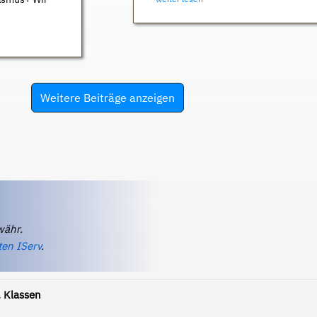
Weitere Beiträge anzeigen
währ.
ten IServ
.
 Klassen