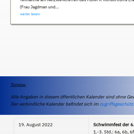
(Frau Jagdman und...
weiter lesen
Termine
Alle Angaben in diesem öffentlichen Kalender sind ohne Ge
Der verbindliche Kalender befindet sich im
zugriffsgeschütz
19. August 2022
Schwimmfest der 6.
1.-3. Std.: 6a, 6b, 6f