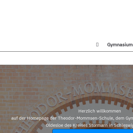
Zum
Inhalt
springen
Gymnasium 
Di
Herzlich willkommen
auf der Homepage der Theodor-Mommsen-Schule, dem Gym
Oldesloe des Kreises Stormarn in Schleswi