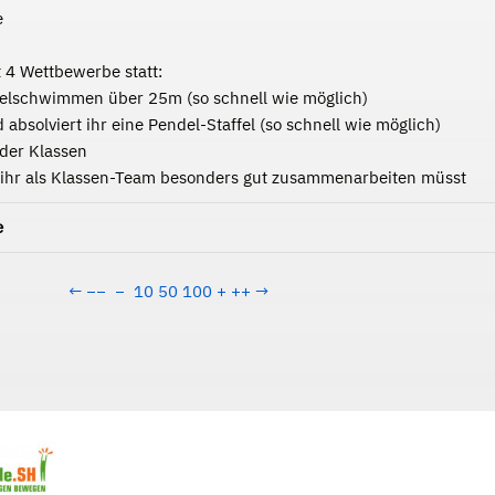
e
 4 Wettbewerbe statt:
nzelschwimmen über 25m (so schnell wie möglich)
absolviert ihr eine Pendel-Staffel (so schnell wie möglich)
 der Klassen
m ihr als Klassen-Team besonders gut zusammenarbeiten müsst
e
←
−−
−
10
50
100
+
++
→