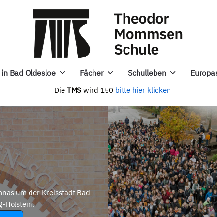
in Bad Oldesloe
Fächer
Schulleben
Europa
e
TMS
wird 150
bitte hier klicken
nasium der Kreisstadt Bad
g-Holstein.