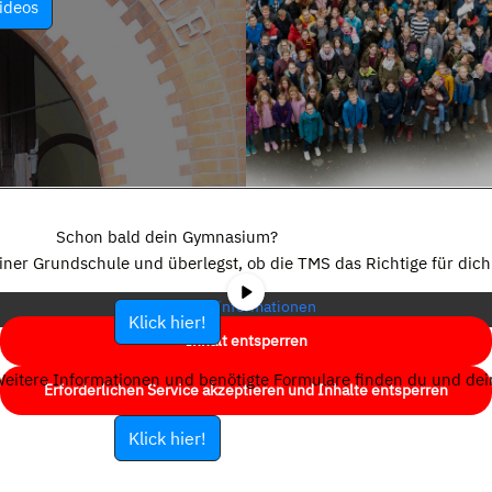
ideos
Sie sehen gerade einen Platzhalterinhalt von
YouTube
. Um auf den
eigentlichen Inhalt zuzugreifen, klicken Sie auf die Schaltfläche unten.
Schon bald dein Gymnasium?
Bitte beachten Sie, dass dabei Daten an Drittanbieter weitergegeben
einer Grundschule und überlegst, ob die TMS das Richtige für dich 
werden.
Mehr Informationen
Klick hier!
Inhalt entsperren
eitere Informationen und benötigte Formulare finden du und dein
Erforderlichen Service akzeptieren und Inhalte entsperren
Klick hier!