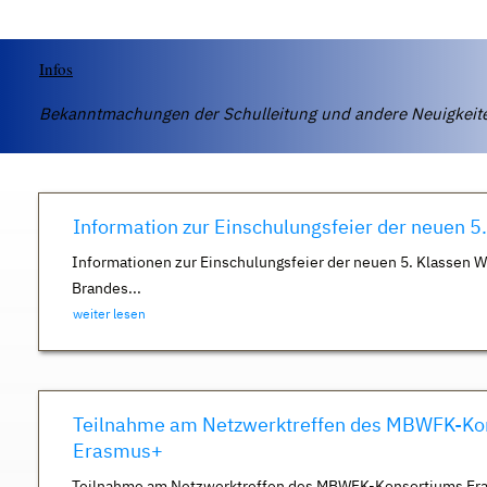
Infos
Bekanntmachungen der Schulleitung und andere Neuigkei
Information zur Einschulungsfeier der neuen 5
Informationen zur Einschulungsfeier der neuen 5. Klassen 
Brandes...
weiter lesen
Teilnahme am Netzwerktreffen des MBWFK-Ko
Erasmus+
Teilnahme am Netzwerktreffen des MBWFK-Konsortiums Er