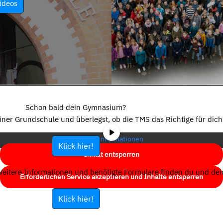
ideos
Sie sehen gerade einen Platzhalterinhalt von
YouTube
. Um auf den
eigentlichen Inhalt zuzugreifen, klicken Sie auf die Schaltfläche unten.
Schon bald dein Gymnasium?
Bitte beachten Sie, dass dabei Daten an Drittanbieter weitergegeben
einer Grundschule und überlegst, ob die TMS das Richtige für dich 
werden.
Mehr Informationen
Klick hier!
Inhalt entsperren
eitere Informationen und benötigte Formulare finden du und dein
Erforderlichen Service akzeptieren und Inhalte entsperren
Klick hier!