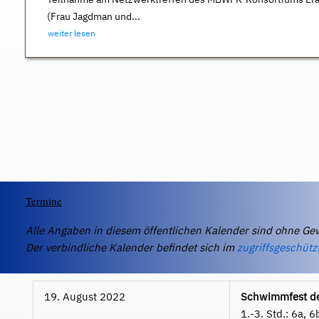
(Frau Jagdman und...
weiter lesen
Termine
Alle Angaben in diesem öffentlichen Kalender sind ohne Ge
Der verbindliche Kalender befindet sich im
zugriffsgeschütz
19. August 2022
Schwimmfest de
1.-3. Std.: 6a, 6