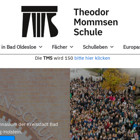
in Bad Oldesloe
Fächer
Schulleben
Europa
e
TMS
wird 150
bitte hier klicken
nasium der Kreisstadt Bad
g-Holstein.