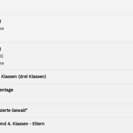
t
he
t
l)
he
Klassen (drei Klassen)
entage
sierte Gewalt"
nd 4. Klassen - Eltern