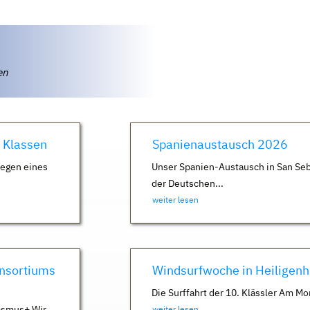
ten
. Klassen
Spanienaustausch 2026
Wegen eines
Unser Spanien-Austausch in San Seb
der Deutschen...
weiter lesen
nsortiums
Windsurfwoche in Heiligen
Die Surffahrt der 10. Klässler Am Mo
asmus+ Wir
weiter lesen