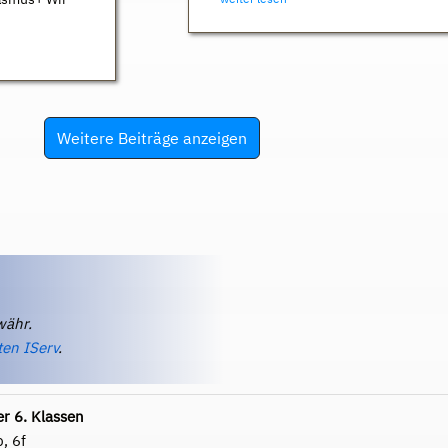
Weitere Beiträge anzeigen
währ.
ten IServ
.
r 6. Klassen
b, 6f