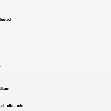
Deutsch
ar
ktikum
schreibtermin