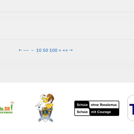
←
−−
−
10
50
100
+
++
→