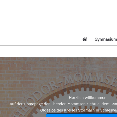
Zum
Inhalt
springen
Gymnasium 
Di
Herzlich willkommen
auf der Homepage der Theodor-Mommsen-Schule, dem Gym
Oldesloe des Kreises Stormarn in Schleswi