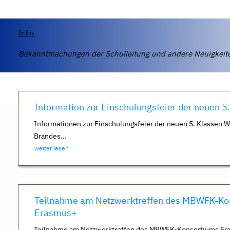
Infos
Bekanntmachungen der Schulleitung und andere Neuigkei
Information zur Einschulungsfeier der neuen 5
Informationen zur Einschulungsfeier der neuen 5. Klassen 
Brandes...
weiter lesen
Teilnahme am Netzwerktreffen des MBWFK-Ko
Erasmus+
Teilnahme am Netzwerktreffen des MBWFK-Konsortiums Er