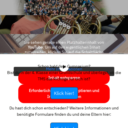
Sie sehen gerade einen Platzhalterinhalt von
YouTube
. Um auf den eigentlichen Inhalt
zuzugreifen, klicken Sie auf die Schaltfläche
unten. Bitte beachten Sie, dass dabei Daten an
Drittanbieter weitergegeben werden.
Schon bald dein Gymnasium?
Mehr Informationen
Bist du in der 4. Klasse einer Grundschule und überlegst, ob die
Inhalt entsperren
TMS das Richtige für dich ist?
Erforderlichen Service akzeptieren und
Klick hier!
Inhalte entsperren
Du hast dich schon entschieden? Weitere Informationen und
benötigte Formulare finden du und deine Eltern hier: