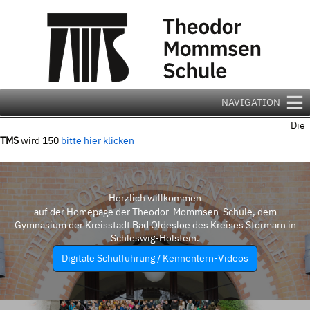
Zum
Inhalt
springen
NAVIGATION
Die
TMS
wird 150
bitte hier klicken
Herzlich willkommen
auf der Homepage der Theodor-Mommsen-Schule, dem
Gymnasium der Kreisstadt Bad Oldesloe des Kreises Stormarn in
Schleswig-Holstein.
Digitale Schulführung / Kennenlern-Videos