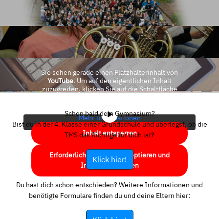
Sie sehen gerade einen Platzhalterinhalt von
YouTube
. Um auf den eigentlichen Inhalt
zuzugreifen, klicken Sie auf die Schaltfläche
unten. Bitte beachten Sie, dass dabei Daten an
Drittanbieter weitergegeben werden.
Schon bald dein Gymnasium?
Mehr Informationen
Bist du in der 4. Klasse einer Grundschule und überlegst, ob die
Inhalt entsperren
TMS das Richtige für dich ist?
Erforderlichen Service akzeptieren und
Klick hier!
Inhalte entsperren
Du hast dich schon entschieden? Weitere Informationen und
benötigte Formulare finden du und deine Eltern hier: