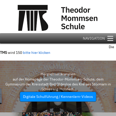
Zum
Inhalt
springen
NAVIGATION
Die
TMS
wird 150
bitte hier klicken
Herzlich willkommen
auf der Homepage der Theodor-Mommsen-Schule, dem
Gymnasium der Kreisstadt Bad Oldesloe des Kreises Stormarn in
Schleswig-Holstein.
Digitale Schulführung / Kennenlern-Videos