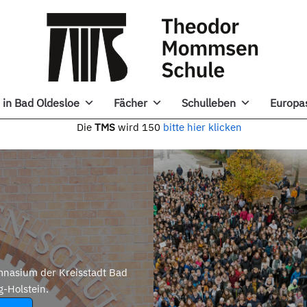
in Bad Oldesloe
Fächer
Schulleben
Europa
e
TMS
wird 150
bitte hier klicken
nasium der Kreisstadt Bad
g-Holstein.