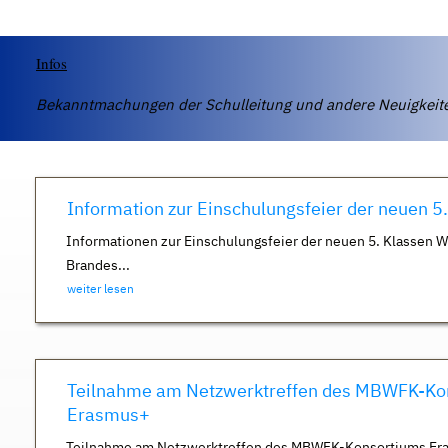
Infos
Bekanntmachungen der Schulleitung und andere Neuigkei
Information zur Einschulungsfeier der neuen 5
Informationen zur Einschulungsfeier der neuen 5. Klassen 
Brandes...
weiter lesen
Teilnahme am Netzwerktreffen des MBWFK-Ko
Erasmus+
Teilnahme am Netzwerktreffen des MBWFK-Konsortiums Er