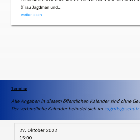
(Frau Jagdman und...
weiter lesen
Termine
Alle Angaben in diesem öffentlichen Kalender sind ohne Ge
Der verbindliche Kalender befindet sich im
zugriffsgeschütz
27. Oktober 2022
15:00