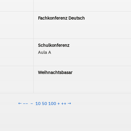
Fachkonferenz Deutsch
Schulkonferenz
Aula A
Weihnachtsbasar
←
−−
−
10
50
100
+
++
→