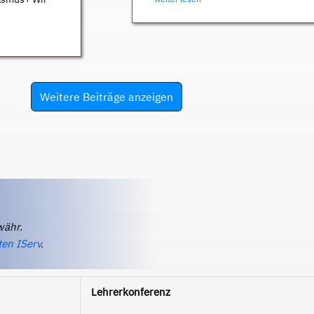
Weitere Beiträge anzeigen
währ.
ten IServ
.
Lehrerkonferenz