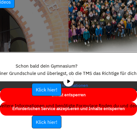
ideos
Sie sehen gerade einen Platzhalterinhalt von
YouTube
. Um auf den
eigentlichen Inhalt zuzugreifen, klicken Sie auf die Schaltfläche unten.
Schon bald dein Gymnasium?
Bitte beachten Sie, dass dabei Daten an Drittanbieter weitergegeben
einer Grundschule und überlegst, ob die TMS das Richtige für dich 
werden.
Mehr Informationen
Klick hier!
Inhalt entsperren
eitere Informationen und benötigte Formulare finden du und dein
Erforderlichen Service akzeptieren und Inhalte entsperren
Klick hier!