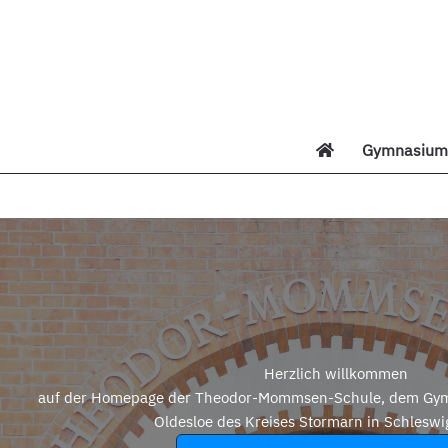
Zum
Inhalt
springen
Gymnasium 
Di
Herzlich willkommen
auf der Homepage der Theodor-Mommsen-Schule, dem Gym
Oldesloe des Kreises Stormarn in Schleswi