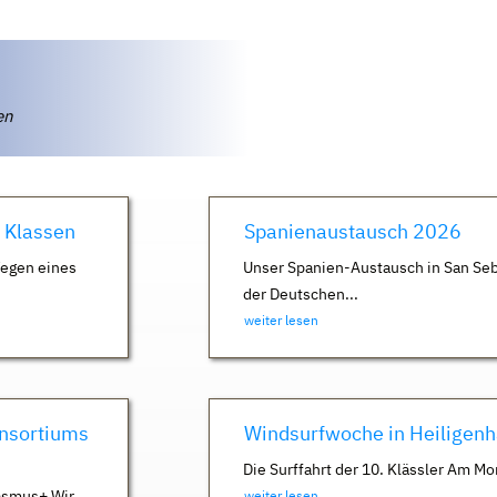
ten
. Klassen
Spanienaustausch 2026
Wegen eines
Unser Spanien-Austausch in San Seb
der Deutschen...
weiter lesen
nsortiums
Windsurfwoche in Heiligen
Die Surffahrt der 10. Klässler Am Mo
asmus+ Wir
weiter lesen