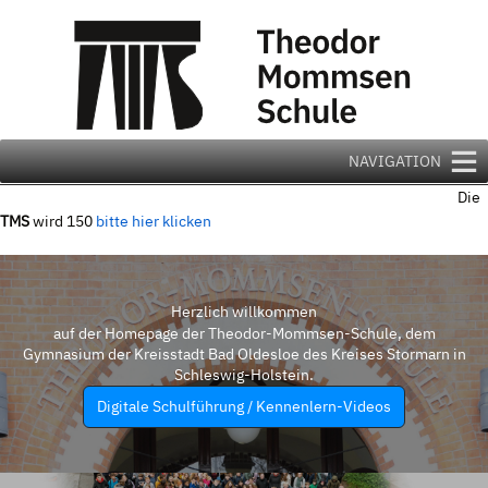
Zum
Inhalt
springen
NAVIGATION
Die
TMS
wird 150
bitte hier klicken
Herzlich willkommen
auf der Homepage der Theodor-Mommsen-Schule, dem
Gymnasium der Kreisstadt Bad Oldesloe des Kreises Stormarn in
Schleswig-Holstein.
Digitale Schulführung / Kennenlern-Videos