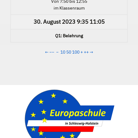
Von 7:50 bis 12:55
im Klassenraum
30. August 2023
9:35
11:05
Q1: Belehrung
←
−−
−
10
50
100
+
++
→