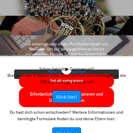
Sie sehen gerade einen Platzhalterinhalt von
YouTube
. Um auf den eigentlichen Inhalt
zuzugreifen, klicken Sie auf die Schaltfläche
unten. Bitte beachten Sie, dass dabei Daten an
Drittanbieter weitergegeben werden.
Schon bald dein Gymnasium?
Mehr Informationen
Bist du in der 4. Klasse einer Grundschule und überlegst, ob die
Inhalt entsperren
TMS das Richtige für dich ist?
Erforderlichen Service akzeptieren und
Klick hier!
Inhalte entsperren
Du hast dich schon entschieden? Weitere Informationen und
benötigte Formulare finden du und deine Eltern hier: