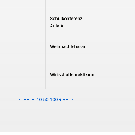
Schulkonferenz
Aula A
Weihnachtsbasar
Wirtschaftspraktikum
←
−−
−
10
50
100
+
++
→