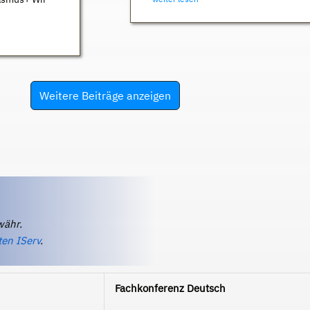
Weitere Beiträge anzeigen
währ.
ten IServ
.
Fachkonferenz Deutsch