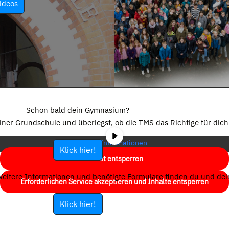
ideos
Sie sehen gerade einen Platzhalterinhalt von
YouTube
. Um auf den
eigentlichen Inhalt zuzugreifen, klicken Sie auf die Schaltfläche unten.
Schon bald dein Gymnasium?
Bitte beachten Sie, dass dabei Daten an Drittanbieter weitergegeben
einer Grundschule und überlegst, ob die TMS das Richtige für dich 
werden.
Mehr Informationen
Klick hier!
Inhalt entsperren
eitere Informationen und benötigte Formulare finden du und dein
Erforderlichen Service akzeptieren und Inhalte entsperren
Klick hier!