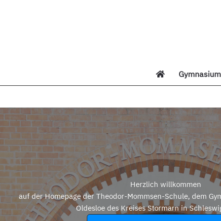
Zum
Inhalt
springen
Gymnasium 
Di
Herzlich willkommen
auf der Homepage der Theodor-Mommsen-Schule, dem Gym
Oldesloe des Kreises Stormarn in Schleswi