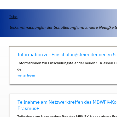
Infos
Bekanntmachungen der Schulleitung und andere Neuigkei
Information zur Einschulungsfeier der neuen 5
Informationen zur Einschulungsfeier der neuen 5. Klassen Li
der...
weiter lesen
Teilnahme am Netzwerktreffen des MBWFK-Ko
Erasmus+
Teilnahme am Netzwerktreffen des MBWFK-Konsortiums Er