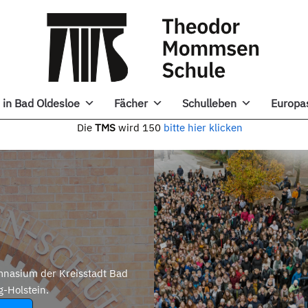
in Bad Oldesloe
Fächer
Schulleben
Europa
e
TMS
wird 150
bitte hier klicken
nasium der Kreisstadt Bad
g-Holstein.