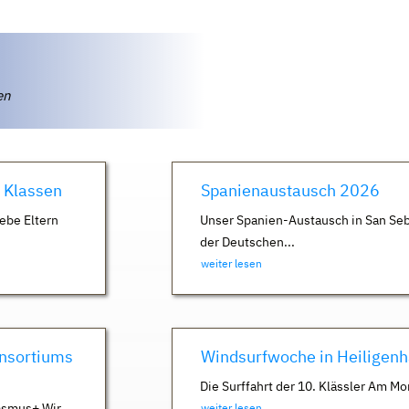
ten
. Klassen
Spanienaustausch 2026
ebe Eltern
Unser Spanien-Austausch in San Seb
der Deutschen...
weiter lesen
nsortiums
Windsurfwoche in Heiligen
Die Surffahrt der 10. Klässler Am Mo
asmus+ Wir
weiter lesen