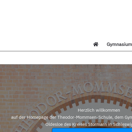
Zum
Inhalt
springen
Gymnasium 
Di
Herzlich willkommen
auf der Homepage der Theodor-Mommsen-Schule, dem Gym
Oldesloe des Kreises Stormarn in Schleswi