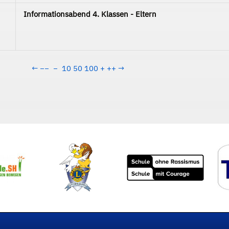
Informationsabend 4. Klassen - Eltern
←
−−
−
10
50
100
+
++
→