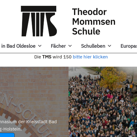
in Bad Oldesloe
Fächer
Schulleben
Europa
e
TMS
wird 150
bitte hier klicken
nasium der Kreisstadt Bad
g-Holstein.