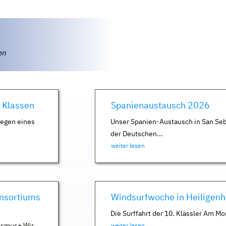
ten
. Klassen
Spanienaustausch 2026
Wegen eines
Unser Spanien-Austausch in San Seb
der Deutschen...
weiter lesen
nsortiums
Windsurfwoche in Heiligen
Die Surffahrt der 10. Klässler Am Mo
asmus+ Wir
weiter lesen