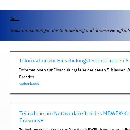
Infos
Bekanntmachungen der Schulleitung und andere Neuigkei
Information zur Einschulungsfeier der neuen 5
Informationen zur Einschulungsfeier der neuen 5. Klassen 
Brandes...
weiter lesen
Teilnahme am Netzwerktreffen des MBWFK-Ko
Erasmus+
Teilnahme am Netzwerktreffen des MBWFK-Konsortiums Er