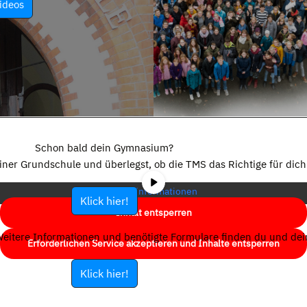
ideos
Sie sehen gerade einen Platzhalterinhalt von
YouTube
. Um auf den
eigentlichen Inhalt zuzugreifen, klicken Sie auf die Schaltfläche unten.
Schon bald dein Gymnasium?
Bitte beachten Sie, dass dabei Daten an Drittanbieter weitergegeben
einer Grundschule und überlegst, ob die TMS das Richtige für dich 
werden.
Mehr Informationen
Klick hier!
Inhalt entsperren
eitere Informationen und benötigte Formulare finden du und dein
Erforderlichen Service akzeptieren und Inhalte entsperren
Klick hier!