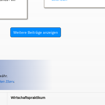
Weitere Beiträge anzeigen
währ.
ten IServ
.
Wirtschaftspraktikum