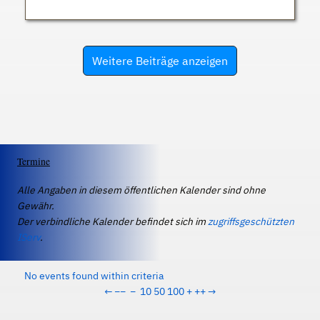
Weitere Beiträge anzeigen
Termine
Alle Angaben in diesem öffentlichen Kalender sind ohne
Gewähr.
Der verbindliche Kalender befindet sich im
zugriffsgeschützten
IServ
.
No events found within criteria
←
−−
−
10
50
100
+
++
→