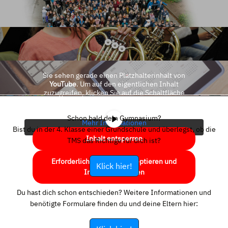
Sie sehen gerade einen Platzhalterinhalt von
YouTube
. Um auf den eigentlichen Inhalt
zuzugreifen, klicken Sie auf die Schaltfläche
unten. Bitte beachten Sie, dass dabei Daten an
Drittanbieter weitergegeben werden.
Schon bald dein Gymnasium?
Mehr Informationen
Bist du in der 4. Klasse einer Grundschule und überlegst, ob die
Inhalt entsperren
TMS das Richtige für dich ist?
Erforderlichen Service akzeptieren und
Klick hier!
Inhalte entsperren
Du hast dich schon entschieden? Weitere Informationen und
benötigte Formulare finden du und deine Eltern hier: