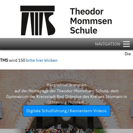
Zum
Inhalt
springen
NAVIGATION
Die
TMS
wird 150
bitte hier klicken
Herzlich willkommen
auf der Homepage der Theodor-Mommsen-Schule, dem
Gymnasium der Kreisstadt Bad Oldesloe des Kreises Stormarn in
Schleswig-Holstein.
Digitale Schulführung / Kennenlern-Videos