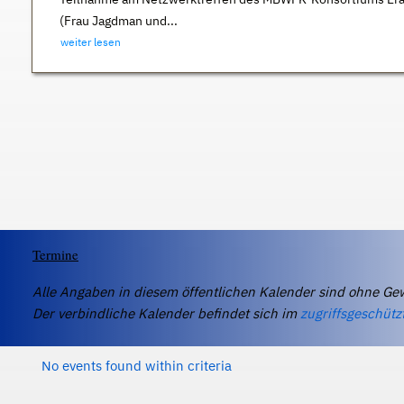
(Frau Jagdman und...
weiter lesen
Termine
Alle Angaben in diesem öffentlichen Kalender sind ohne Ge
Der verbindliche Kalender befindet sich im
zugriffsgeschütz
No events found within criteria