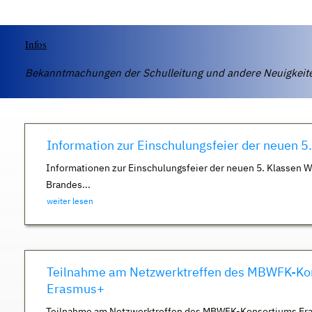
Infos
Bekanntmachungen der Schulleitung und andere Neuigkei
Information zur Einschulungsfeier der neuen 5
Informationen zur Einschulungsfeier der neuen 5. Klassen 
Brandes...
weiter lesen
Teilnahme am Netzwerktreffen des MBWFK-Ko
Erasmus+
Teilnahme am Netzwerktreffen des MBWFK-Konsortiums Er