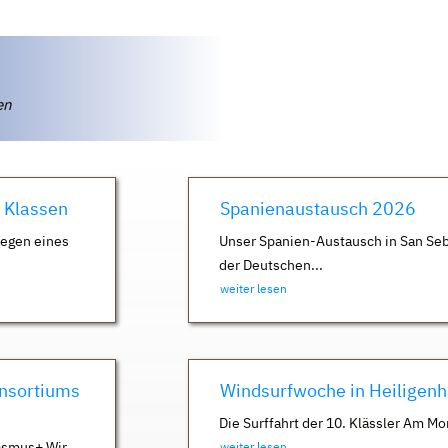
ten
. Klassen
Spanienaustausch 2026
Wegen eines
Unser Spanien-Austausch in San Seb
der Deutschen...
weiter lesen
nsortiums
Windsurfwoche in Heiligen
Die Surffahrt der 10. Klässler Am Mo
asmus+ Wir
weiter lesen