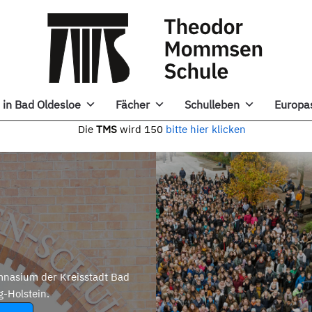
in Bad Oldesloe
Fächer
Schulleben
Europa
e
TMS
wird 150
bitte hier klicken
nasium der Kreisstadt Bad
g-Holstein.