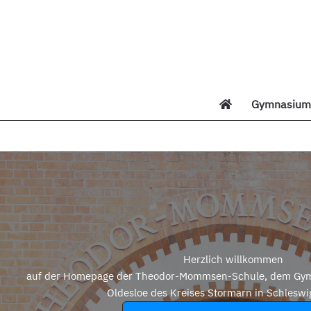
Zum
Inhalt
springen
Gymnasium 
Di
Herzlich willkommen
auf der Homepage der Theodor-Mommsen-Schule, dem Gym
Oldesloe des Kreises Stormarn in Schleswi