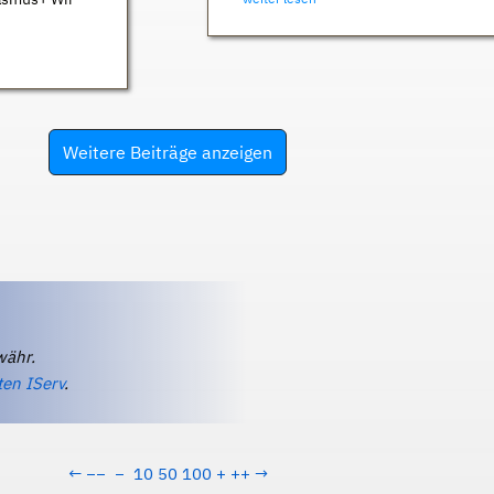
Weitere Beiträge anzeigen
währ.
ten IServ
.
←
−−
−
10
50
100
+
++
→