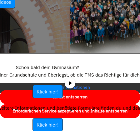
ideos
Sie sehen gerade einen Platzhalterinhalt von
YouTube
. Um auf den
eigentlichen Inhalt zuzugreifen, klicken Sie auf die Schaltfläche unten.
Schon bald dein Gymnasium?
Bitte beachten Sie, dass dabei Daten an Drittanbieter weitergegeben
einer Grundschule und überlegst, ob die TMS das Richtige für dich 
werden.
Mehr Informationen
Klick hier!
Inhalt entsperren
eitere Informationen und benötigte Formulare finden du und dein
Erforderlichen Service akzeptieren und Inhalte entsperren
Klick hier!