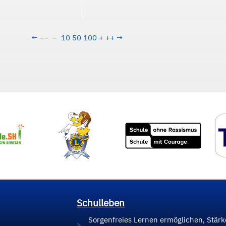
←
−−
−
10
50
100
+
++
→
Schulleben
Sorgenfreies Lernen ermöglichen, Stär