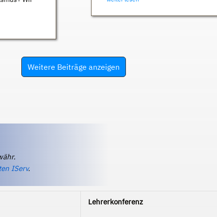
Weitere Beiträge anzeigen
währ.
ten IServ
.
Lehrerkonferenz