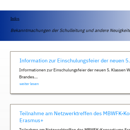
Infos
Bekanntmachungen der Schulleitung und andere Neuigkei
Information zur Einschulungsfeier der neuen 5
Informationen zur Einschulungsfeier der neuen 5. Klassen 
Brandes...
weiter lesen
Teilnahme am Netzwerktreffen des MBWFK-Ko
Erasmus+
Teilnahme am Netzwerktreffen des MBWFK-Konsortiums Er