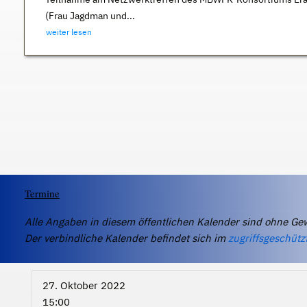
(Frau Jagdman und...
weiter lesen
Termine
Alle Angaben in diesem öffentlichen Kalender sind ohne Ge
Der verbindliche Kalender befindet sich im
zugriffsgeschütz
27. Oktober 2022
15:00