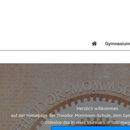
Zum
Inhalt
springen
Gymnasium 
Di
Herzlich willkommen
auf der Homepage der Theodor-Mommsen-Schule, dem Gym
Oldesloe des Kreises Stormarn in Schleswi