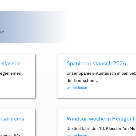
ten
. Klassen
Spanienaustausch 2026
Wegen eines
Unser Spanien-Austausch in San Seb
der Deutschen...
weiter lesen
nsortiums
Windsurfwoche in Heiligen
Die Surffahrt der 10. Klässler Am Mo
asmus+ Wir
weiter lesen