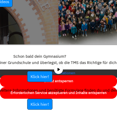
ideos
Sie sehen gerade einen Platzhalterinhalt von
YouTube
. Um auf den
eigentlichen Inhalt zuzugreifen, klicken Sie auf die Schaltfläche unten.
Schon bald dein Gymnasium?
Bitte beachten Sie, dass dabei Daten an Drittanbieter weitergegeben
einer Grundschule und überlegst, ob die TMS das Richtige für dich 
werden.
Mehr Informationen
Klick hier!
Inhalt entsperren
eitere Informationen und benötigte Formulare finden du und dein
Erforderlichen Service akzeptieren und Inhalte entsperren
Klick hier!