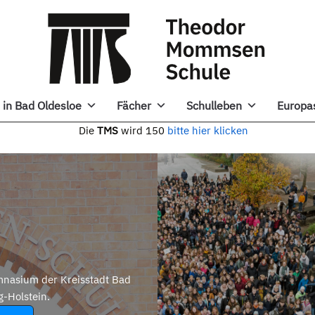
in Bad Oldesloe
Fächer
Schulleben
Europa
e
TMS
wird 150
bitte hier klicken
nasium der Kreisstadt Bad
g-Holstein.