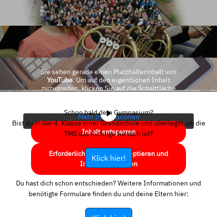
Sie sehen gerade einen Platzhalterinhalt von
YouTube
. Um auf den eigentlichen Inhalt
zuzugreifen, klicken Sie auf die Schaltfläche
unten. Bitte beachten Sie, dass dabei Daten an
Drittanbieter weitergegeben werden.
Schon bald dein Gymnasium?
Mehr Informationen
Bist du in der 4. Klasse einer Grundschule und überlegst, ob die
Inhalt entsperren
TMS das Richtige für dich ist?
Erforderlichen Service akzeptieren und
Klick hier!
Inhalte entsperren
Du hast dich schon entschieden? Weitere Informationen und
benötigte Formulare finden du und deine Eltern hier: