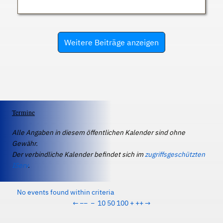
Weitere Beiträge anzeigen
Termine
Alle Angaben in diesem öffentlichen Kalender sind ohne
Gewähr.
Der verbindliche Kalender befindet sich im
zugriffsgeschützten
IServ
.
No events found within criteria
←
−−
−
10
50
100
+
++
→