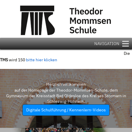
Zum
Inhalt
springen
NAVIGATION
Die
TMS
wird 150
bitte hier klicken
Herzlich willkommen
auf der Homepage der Theodor-Mommsen-Schule, dem
Gymnasium der Kreisstadt Bad Oldesloe des Kreises Stormarn in
Schleswig-Holstein.
Digitale Schulführung / Kennenlern-Videos