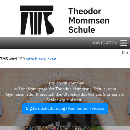
Zum
Inhalt
springen
NAVIGATION
Die
TMS
wird 150
bitte hier klicken
Herzlich willkommen
auf der Homepage der Theodor-Mommsen-Schule, dem
Gymnasium der Kreisstadt Bad Oldesloe des Kreises Stormarn in
Schleswig-Holstein.
Digitale Schulführung / Kennenlern-Videos