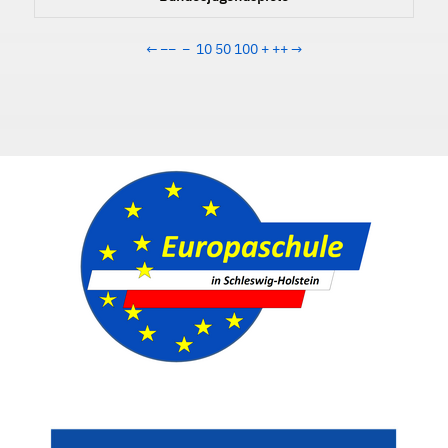
←
−−
−
10
50
100
+
++
→