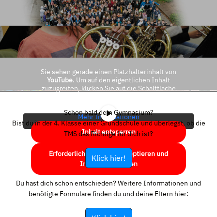
Sie sehen gerade einen Platzhalterinhalt von
YouTube
. Um auf den eigentlichen Inhalt
zuzugreifen, klicken Sie auf die Schaltfläche
unten. Bitte beachten Sie, dass dabei Daten an
Drittanbieter weitergegeben werden.
Schon bald dein Gymnasium?
Mehr Informationen
Bist du in der 4. Klasse einer Grundschule und überlegst, ob die
Inhalt entsperren
TMS das Richtige für dich ist?
Erforderlichen Service akzeptieren und
Klick hier!
Inhalte entsperren
Du hast dich schon entschieden? Weitere Informationen und
benötigte Formulare finden du und deine Eltern hier: