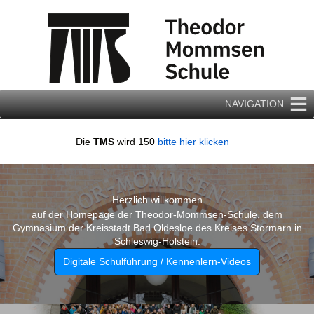
Zum
Inhalt
springen
NAVIGATION
Die
TMS
wird 150
bitte hier klicken
Herzlich willkommen
auf der Homepage der Theodor-Mommsen-Schule, dem
Gymnasium der Kreisstadt Bad Oldesloe des Kreises Stormarn in
Schleswig-Holstein.
Digitale Schulführung / Kennenlern-Videos