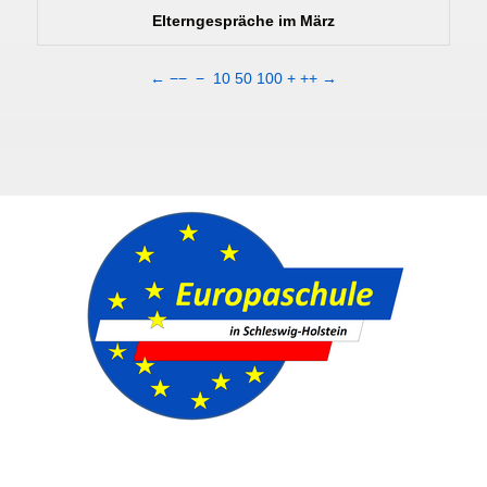
Elterngespräche im März
←
−−
−
10
50
100
+
++
→