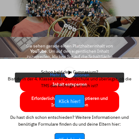
Sie sehen gerade einen Platzhalterinhalt von
YouTube
. Um auf den eigentlichen Inhalt
zuzugreifen, klicken Sie auf die Schaltfläche
unten. Bitte beachten Sie, dass dabei Daten an
Drittanbieter weitergegeben werden.
Schon bald dein Gymnasium?
Mehr Informationen
Bist du in der 4. Klasse einer Grundschule und überlegst, ob die
Inhalt entsperren
TMS das Richtige für dich ist?
Erforderlichen Service akzeptieren und
Klick hier!
Inhalte entsperren
Du hast dich schon entschieden? Weitere Informationen und
benötigte Formulare finden du und deine Eltern hier: