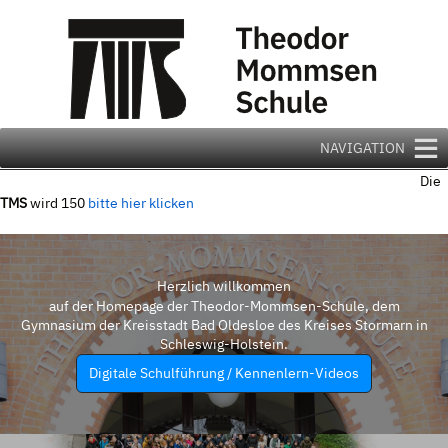
Zum
Inhalt
springen
NAVIGATION
Die
TMS
wird 150
bitte hier klicken
Herzlich willkommen
auf der Homepage der Theodor-Mommsen-Schule, dem
Gymnasium der Kreisstadt Bad Oldesloe des Kreises Stormarn in
Schleswig-Holstein.
Digitale Schulführung / Kennenlern-Videos