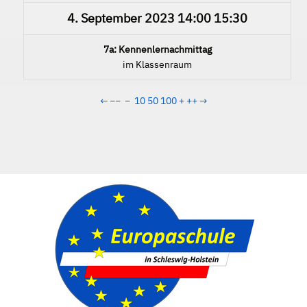
4. September 2023
14:00
15:30
7a: Kennenlernachmittag
im Klassenraum
←
−−
−
10
50
100
+
++
→