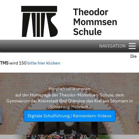
Zum
Inhalt
springen
NAVIGATION
Die
TMS
wird 150
bitte hier klicken
Herzlich willkommen
auf der Homepage der Theodor-Mommsen-Schule, dem
Gymnasium der Kreisstadt Bad Oldesloe des Kreises Stormarn in
Schleswig-Holstein.
Digitale Schulführung / Kennenlern-Videos