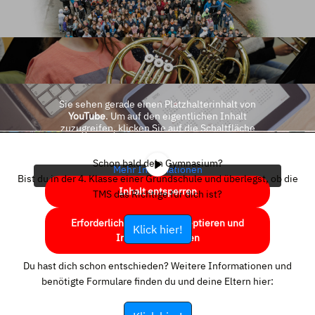
Sie sehen gerade einen Platzhalterinhalt von
YouTube
. Um auf den eigentlichen Inhalt
zuzugreifen, klicken Sie auf die Schaltfläche
unten. Bitte beachten Sie, dass dabei Daten an
Drittanbieter weitergegeben werden.
Schon bald dein Gymnasium?
Mehr Informationen
Bist du in der 4. Klasse einer Grundschule und überlegst, ob die
Inhalt entsperren
TMS das Richtige für dich ist?
Erforderlichen Service akzeptieren und
Klick hier!
Inhalte entsperren
Du hast dich schon entschieden? Weitere Informationen und
benötigte Formulare finden du und deine Eltern hier: