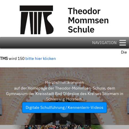
Zum
Inhalt
springen
NAVIGATION
Die
TMS
wird 150
bitte hier klicken
Herzlich willkommen
auf der Homepage der Theodor-Mommsen-Schule, dem
Gymnasium der Kreisstadt Bad Oldesloe des Kreises Stormarn in
Schleswig-Holstein.
Digitale Schulführung / Kennenlern-Videos