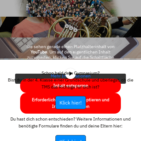
Sie sehen gerade einen Platzhalterinhalt von
YouTube
. Um auf den eigentlichen Inhalt
zuzugreifen, klicken Sie auf die Schaltfläche
unten. Bitte beachten Sie, dass dabei Daten an
Drittanbieter weitergegeben werden.
Schon bald dein Gymnasium?
Mehr Informationen
Bist du in der 4. Klasse einer Grundschule und überlegst, ob die
Inhalt entsperren
TMS das Richtige für dich ist?
Erforderlichen Service akzeptieren und
Klick hier!
Inhalte entsperren
Du hast dich schon entschieden? Weitere Informationen und
benötigte Formulare finden du und deine Eltern hier: