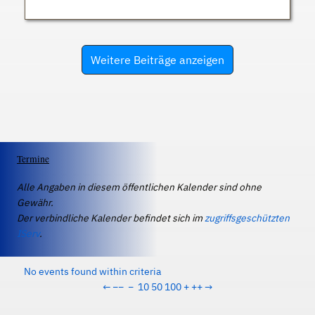
Weitere Beiträge anzeigen
Termine
Alle Angaben in diesem öffentlichen Kalender sind ohne
Gewähr.
Der verbindliche Kalender befindet sich im
zugriffsgeschützten
IServ
.
No events found within criteria
←
−−
−
10
50
100
+
++
→