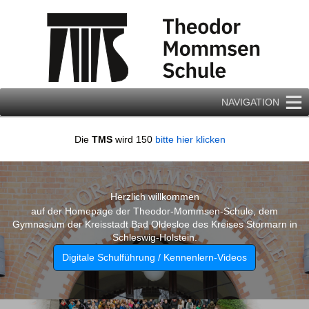
Zum
Inhalt
springen
NAVIGATION
Die
TMS
wird 150
bitte hier klicken
Herzlich willkommen
auf der Homepage der Theodor-Mommsen-Schule, dem
Gymnasium der Kreisstadt Bad Oldesloe des Kreises Stormarn in
Schleswig-Holstein.
Digitale Schulführung / Kennenlern-Videos