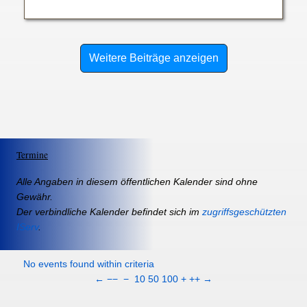
Weitere Beiträge anzeigen
Termine
Alle Angaben in diesem öffentlichen Kalender sind ohne
Gewähr.
Der verbindliche Kalender befindet sich im
zugriffsgeschützten
IServ
.
No events found within criteria
←
−−
−
10
50
100
+
++
→