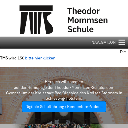
Zum
Inhalt
springen
NAVIGATION
Die
TMS
wird 150
bitte hier klicken
Herzlich willkommen
auf der Homepage der Theodor-Mommsen-Schule, dem
Gymnasium der Kreisstadt Bad Oldesloe des Kreises Stormarn in
Schleswig-Holstein.
Digitale Schulführung / Kennenlern-Videos