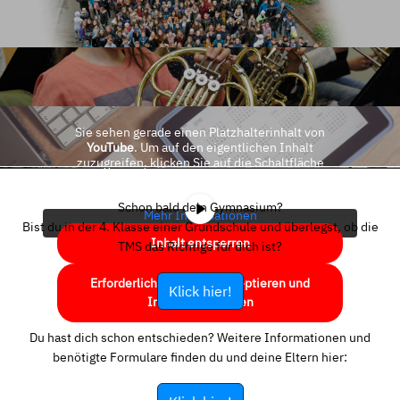
Sie sehen gerade einen Platzhalterinhalt von
YouTube
. Um auf den eigentlichen Inhalt
zuzugreifen, klicken Sie auf die Schaltfläche
unten. Bitte beachten Sie, dass dabei Daten an
Drittanbieter weitergegeben werden.
Schon bald dein Gymnasium?
Mehr Informationen
Bist du in der 4. Klasse einer Grundschule und überlegst, ob die
Inhalt entsperren
TMS das Richtige für dich ist?
Erforderlichen Service akzeptieren und
Klick hier!
Inhalte entsperren
Du hast dich schon entschieden? Weitere Informationen und
benötigte Formulare finden du und deine Eltern hier: