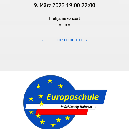
9. März 2023
19:00
22:00
Frühjahrskonzert
Aula A
←
−−
−
10
50
100
+
++
→