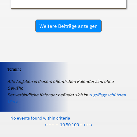
Weitere Beiträge anzeigen
Termine
Alle Angaben in diesem öffentlichen Kalender sind ohne
Gewähr.
Der verbindliche Kalender befindet sich im
zugriffsgeschützten
IServ
.
No events found within criteria
←
−−
−
10
50
100
+
++
→