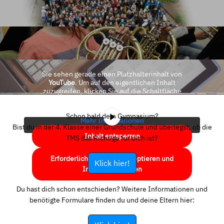
Sie sehen gerade einen Platzhalterinhalt von
YouTube
. Um auf den eigentlichen Inhalt
zuzugreifen, klicken Sie auf die Schaltfläche
unten. Bitte beachten Sie, dass dabei Daten an
Drittanbieter weitergegeben werden.
Schon bald dein Gymnasium?
Mehr Informationen
Bist du in der 4. Klasse einer Grundschule und überlegst, ob die
Inhalt entsperren
TMS das Richtige für dich ist?
Erforderlichen Service akzeptieren und
Klick hier!
Inhalte entsperren
Du hast dich schon entschieden? Weitere Informationen und
benötigte Formulare finden du und deine Eltern hier: