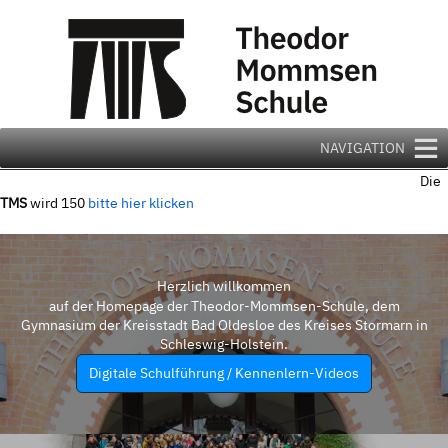
Zum
Inhalt
springen
NAVIGATION
Die
TMS
wird 150
bitte hier klicken
Herzlich willkommen
auf der Homepage der Theodor-Mommsen-Schule, dem
Gymnasium der Kreisstadt Bad Oldesloe des Kreises Stormarn in
Schleswig-Holstein.
Digitale Schulführung / Kennenlern-Videos