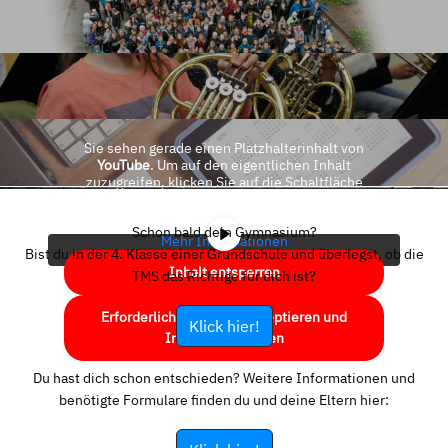
Sie sehen gerade einen Platzhalterinhalt von
YouTube
. Um auf den eigentlichen Inhalt
zuzugreifen, klicken Sie auf die Schaltfläche
unten. Bitte beachten Sie, dass dabei Daten an
Drittanbieter weitergegeben werden.
Schon bald dein Gymnasium?
Mehr Informationen
Bist du in der 4. Klasse einer Grundschule und überlegst, ob die
Inhalt entsperren
TMS das Richtige für dich ist?
Erforderlichen Service akzeptieren und
Klick hier!
Inhalte entsperren
Du hast dich schon entschieden? Weitere Informationen und
benötigte Formulare finden du und deine Eltern hier: