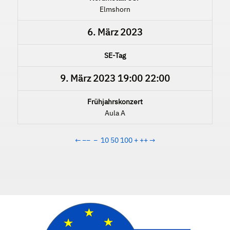
Elmshorn
6. März 2023
SE-Tag
9. März 2023
19:00
22:00
Frühjahrskonzert
Aula A
←
−−
−
10
50
100
+
++
→