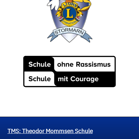
TMS: Theodor Mommsen Schule