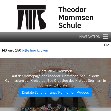
Zum
Inhalt
springen
NAVIGATION
Die
TMS
wird 150
bitte hier klicken
Herzlich willkommen
auf der Homepage der Theodor-Mommsen-Schule, dem
Gymnasium der Kreisstadt Bad Oldesloe des Kreises Stormarn in
Schleswig-Holstein.
Digitale Schulführung / Kennenlern-Videos